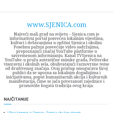
Skip
Opština
JEZERO
FORUM
Početna
Istorija
Privreda
Kultura
Geografija
O
REGIONALNI
ZMAJEVAC
TV
TV
OGLASI
Kontakt
to
Sjenica
Opštine
tvrđavi
CENTAR
iz
SJENICA
content
Sjenica
Sandžaka
www.SJENICA.com
Najveći mali grad na svijetu – Sjenica.com je
informativni portal posvećen lokalnim vijestima,
kulturi i dešavanjima u opštini Sjenica i okolini.
Posebnu pažnju posvećuje video sadržajima,
prepoznajući značaj YouTube platforme u
savremenom informisanju. Kanal TVSjenica na
YouTube-u pruža autentične snimke grada, Pešterske
visoravni i okolnih sela, obuhvatajući raznovrsne teme
od društvenog značaja. Ovaj pristup omogućava široj
publici da se upozna sa lokalnim događajima i
inicijativama, poput humanitarnih akcija i kulturnih
manifestacija, čime se jača povezanost zajednice i
promoviše bogata tradicija ovog kraja.
NAJČITANIJE
Uživo kamere iz Sjenice - Sjenica city live stream