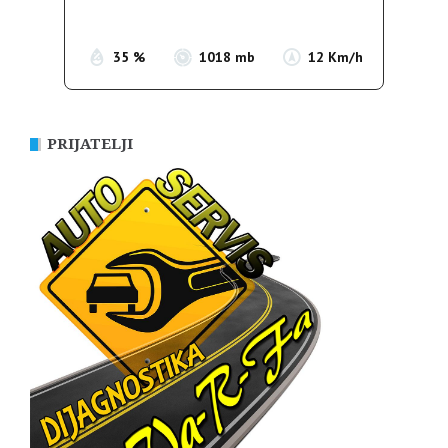
Sunset:
19:52
35 %
1018 mb
12 Km/h
PRIJATELJI