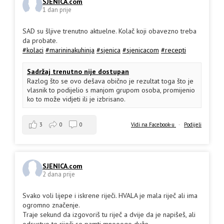
SJENICA.com
1 dan prije
SAD su šljive trenutno aktuelne. Kolač koji obavezno treba
da probate.
#kolaci
#marininakuhinja
#sjenica
#sjenicacom
#recepti
Sadržaj trenutno nije dostupan
Razlog što se ovo dešava obično je rezultat toga što je
vlasnik to podijelio s manjom grupom osoba, promijenio
ko to može vidjeti ili je izbrisano.
3
0
0
Vidi na Facebook-u
·
Podijeli
SJENICA.com
2 dana prije
Svako voli lijepe i iskrene riječi. HVALA je mala riječ ali ima
ogromno značenje.
Traje sekund da izgovoriš tu riječ a dvije da je napišeš, ali
odsustvo te riječi se pamti mnooogo duže.