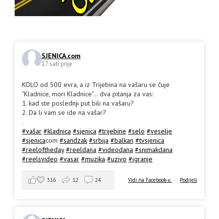
SJENICA.com
17 sati prije
KOLO od 500 evra, a iz Trijebina na vašaru se čuje
"Kladnice, mori Kladnice"... dva pitanja za vas:
1. kad ste poslednji put bili na vašaru?
2. Da li vam se ide na vašar?
.
#vašar
#kladnica
#sjenica
#trijebine
#selo
#veselje
#sjenica
com
#sandzak
#srbija
#balkan
#tvsjenica
#reeloftheday
#reeldana
#videodana
#snimakdana
#reelsvideo
#vasar
#muzika
#uzivo
#igranje
316
12
24
Vidi na Facebook-u
·
Podijeli