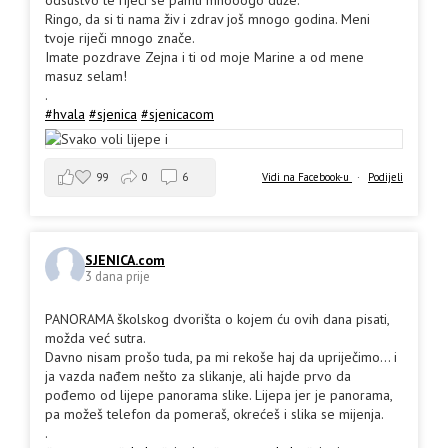
Ringo, da si ti nama živ i zdrav još mnogo godina. Meni
tvoje riječi mnogo znače.
Imate pozdrave Zejna i ti od moje Marine a od mene
masuz selam!
.
#hvala
#sjenica
#sjenicacom
99
0
6
Vidi na Facebook-u
·
Podijeli
SJENICA.com
3 dana prije
PANORAMA školskog dvorišta o kojem ću ovih dana pisati,
možda već sutra.
Davno nisam prošo tuda, pa mi rekoše haj da upriječimo... i
ja vazda nađem nešto za slikanje, ali hajde prvo da
pođemo od lijepe panorama slike. Lijepa jer je panorama,
pa možeš telefon da pomeraš, okrećeš i slika se mijenja.
.