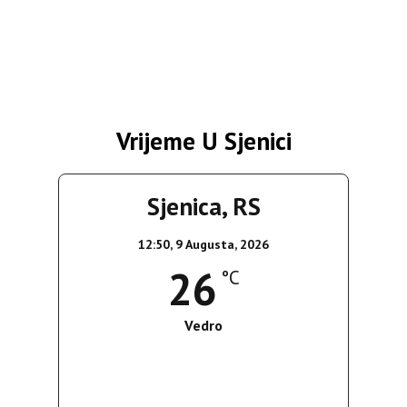
Vrijeme U Sjenici
Sjenica, RS
12:50,
9 Augusta, 2026
26
°C
Vedro
Wind Gust:
7 Km/h
Clouds:
0%
Sunrise:
05:38