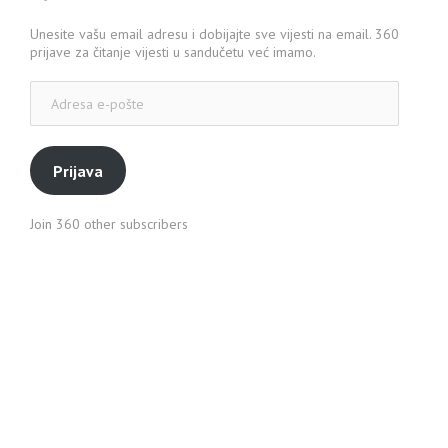
Unesite vašu email adresu i dobijajte sve vijesti na email. 360
prijave za čitanje vijesti u sandučetu već imamo.
Adresa
e-
pošte
Prijava
Join 360 other subscribers