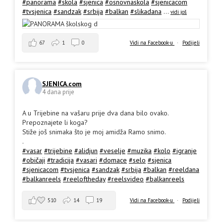
#panorama
#skola
#sjenica
#osnovnaskola
#sjenicacom
#tvsjenica
#sandzak
#srbija
#balkan
#slikadana
...
vidi još
67
1
0
Vidi na Facebook-u
·
Podijeli
SJENICA.com
4 dana prije
A u Trijebine na vašaru prije dva dana bilo ovako.
Prepoznajete li koga?
Stiže još snimaka što je moj amidža Ramo snimo.
.
#vasar
#trijebine
#alidjun
#veselje
#muzika
#kolo
#igranje
#običaji
#tradicija
#vasari
#domace
#selo
#sjenica
#sjenicacom
#tvsjenica
#sandzak
#srbija
#balkan
#reeldana
#balkanreels
#reeloftheday
#reelsvideo
#balkanreels
510
14
19
Vidi na Facebook-u
·
Podijeli