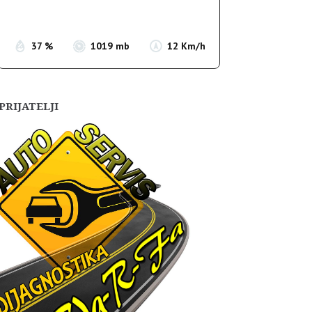
Sunset:
19:52
37 %
1019 mb
12 Km/h
PRIJATELJI