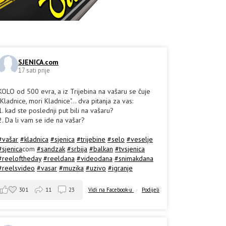
SJENICA.com
17 sati prije
KOLO od 500 evra, a iz Trijebina na vašaru se čuje
"Kladnice, mori Kladnice"... dva pitanja za vas:
1. kad ste poslednji put bili na vašaru?
2. Da li vam se ide na vašar?
#vašar
#kladnica
#sjenica
#trijebine
#selo
#veselje
#sjenica
com
#sandzak
#srbija
#balkan
#tvsjenica
#reeloftheday
#reeldana
#videodana
#snimakdana
#reelsvideo
#vasar
#muzika
#uzivo
#igranje
301
11
23
Vidi na Facebook-u
·
Podijeli