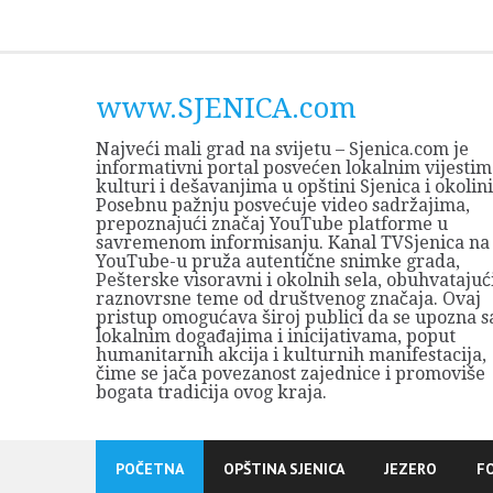
Skip
to
content
www.SJENICA.com
Najveći mali grad na svijetu – Sjenica.com je
informativni portal posvećen lokalnim vijestim
kulturi i dešavanjima u opštini Sjenica i okolini
Posebnu pažnju posvećuje video sadržajima,
prepoznajući značaj YouTube platforme u
savremenom informisanju. Kanal TVSjenica na
YouTube-u pruža autentične snimke grada,
Pešterske visoravni i okolnih sela, obuhvatajuć
raznovrsne teme od društvenog značaja. Ovaj
pristup omogućava široj publici da se upozna s
lokalnim događajima i inicijativama, poput
humanitarnih akcija i kulturnih manifestacija,
čime se jača povezanost zajednice i promoviše
bogata tradicija ovog kraja.
POČETNA
OPŠTINA SJENICA
JEZERO
F