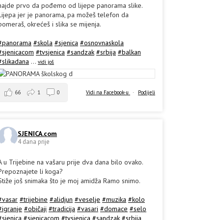
hajde prvo da pođemo od lijepe panorama slike.
Lijepa jer je panorama, pa možeš telefon da
pomeraš, okrećeš i slika se mijenja.
#panorama
#skola
#sjenica
#osnovnaskola
#sjenicacom
#tvsjenica
#sandzak
#srbija
#balkan
#slikadana
...
vidi još
66
1
0
Vidi na Facebook-u
·
Podijeli
SJENICA.com
4 dana prije
A u Trijebine na vašaru prije dva dana bilo ovako.
Prepoznajete li koga?
Stiže još snimaka što je moj amidža Ramo snimo.
#vasar
#trijebine
#alidjun
#veselje
#muzika
#kolo
#igranje
#običaji
#tradicija
#vasari
#domace
#selo
#sjenica
#sjenicacom
#tvsjenica
#sandzak
#srbija