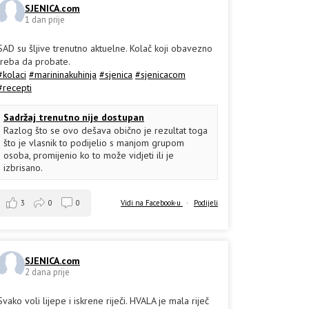
SJENICA.com
1 dan prije
SAD su šljive trenutno aktuelne. Kolač koji obavezno
treba da probate.
#kolaci
#marininakuhinja
#sjenica
#sjenicacom
#recepti
Sadržaj trenutno nije dostupan
Razlog što se ovo dešava obično je rezultat toga
što je vlasnik to podijelio s manjom grupom
osoba, promijenio ko to može vidjeti ili je
izbrisano.
3
0
0
Vidi na Facebook-u
·
Podijeli
SJENICA.com
2 dana prije
Svako voli lijepe i iskrene riječi. HVALA je mala riječ