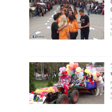
U
G
o