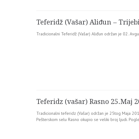
Teferidž (Vašar) Aliđun – Trijeb
Tradicionalni Teferidž (Vašar) Aliđun održan je 02. Avg
Teferidz (vašar) Rasno 25.Maj 
Tradicionalni teferidz (Vašar) održan je 25tog Maja 20
Pešterskom selu Rasno okupio se veliki broj ljudi. Pogl