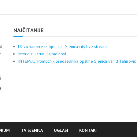
NAJČITANIJE
a,
Uživo kamere iz Sjenice - Sjenica city live stream
.
Intervju: Harun Hajradinovi
INTERVJU: Pomoćnik predsednika opštine Sjenica Vahid Tahirović
i
a
ORUM
TV SJENICA
OGLASI
KONTAKT