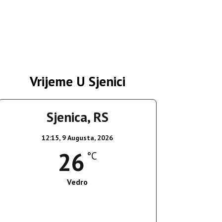
Vrijeme U Sjenici
Sjenica, RS
12:15,
9 Augusta, 2026
26
°C
Vedro
Wind Gust:
9 Km/h
Clouds:
0%
Sunrise:
05:38