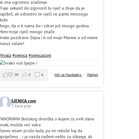
ali ima ogromno značenje.
Traje sekund da izgovoriš tu riječ a dvije da je
napišeš, ali odsustvo te riječi se pamti mnooogo
duže.
Ringo, da si ti nama živ i zdrav još mnogo godina.
Meni tvoje riječi mnogo znače.
Imate pozdrave Zejna i ti od moje Marine a od mene
masuz selam!
#hvala
#sjenica
#sjenicacom
99
0
6
Vidi na Facebook-u
·
Podijeli
SJENICA.com
3 dana prije
PANORAMA školskog dvorišta o kojem ću ovih dana
pisati, možda već sutra.
Davno nisam prošo tuda, pa mi rekoše haj da
upriječimo... i ja vazda nađem nešto za slikanje, ali