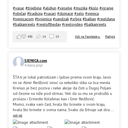
.
#vasar
#trijebine
#alidjun
#veselje
#muzika
#kolo
#igranje
#običaji
#tradicija
#vasari
#domace
#selo
#sjenica
#sjenicacom
#tvsjenica
#sandzak
#srbija
#balkan
#reeldana
#balkanreels
#reeloftheday
#reelsvideo
#balkanreels
490
14
19
Vidi na Facebook-u
·
Podijeli
SJENICA.com
4 dana prije
ŠTA ti je lokal patriotizam i ljubav prema svom kraju. Javio
mi se Almir Redžović sinoć sa nekoliko slika sa lica mesta.
Krenuo je bez poziva i neke akcije da čisti u Dugoj Poljani
od česme na niže pod strmac. Veli da su mu se pridružili u
prolazu i Ermedin Kolašinac kao i Emir Redžović.
Momci, svaka vam čast, hvala što brinete o svom kraju,
hvala što brinete o svima nama. Svako da žrtvuje sat dva
...
vidi još