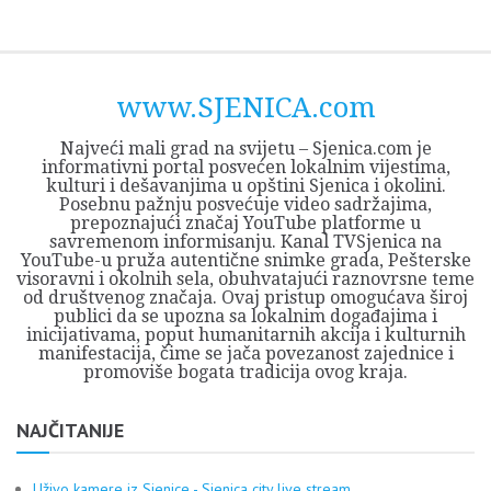
Skip
Opština
JEZERO
FORUM
Početna
Istorija
Privreda
Kultura
Geografija
O
REGIONALNI
ZMAJEVAC
TV
TV
OGLASI
Kontakt
to
Sjenica
Opštine
tvrđavi
CENTAR
iz
SJENICA
content
Sjenica
Sandžaka
www.SJENICA.com
Najveći mali grad na svijetu – Sjenica.com je
informativni portal posvećen lokalnim vijestima,
kulturi i dešavanjima u opštini Sjenica i okolini.
Posebnu pažnju posvećuje video sadržajima,
prepoznajući značaj YouTube platforme u
savremenom informisanju. Kanal TVSjenica na
YouTube-u pruža autentične snimke grada, Pešterske
visoravni i okolnih sela, obuhvatajući raznovrsne teme
od društvenog značaja. Ovaj pristup omogućava široj
publici da se upozna sa lokalnim događajima i
inicijativama, poput humanitarnih akcija i kulturnih
manifestacija, čime se jača povezanost zajednice i
promoviše bogata tradicija ovog kraja.
NAJČITANIJE
Uživo kamere iz Sjenice - Sjenica city live stream