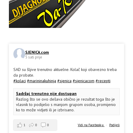
SJENICA.com
5 sati prije
SAD su šljive trenutno aktuelne. Kolač koji obavezno treba
da probate.
#kolaci
#marininakuhinja
#sjenica
#sjenicacom
#recepti
Sadržaj trenutno nije dostupan
Razlog što se ovo dešava obično je rezultat toga što je
vlasnik to podijelio s manjom grupom osoba, promijenio
ko to može vidjeti ili je izbrisano.
1
0
0
Vidi na Facebook-u
·
Podijeli