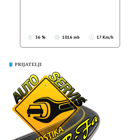
Wind Gust:
13 Km/h
Clouds:
3%
Sunrise:
05:37
Sunset:
19:54
36 %
1016 mb
17 Km/h
PRIJATELJI