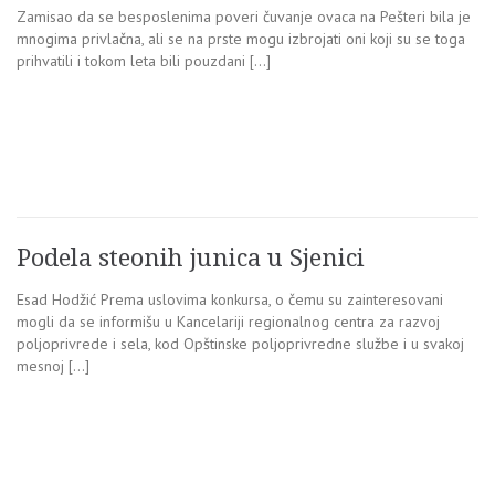
Zamisao da se besposlenima poveri čuvanje ovaca na Pešteri bila je
mnogima privlačna, ali se na prste mogu izbrojati oni koji su se toga
prihvatili i tokom leta bili pouzdani […]
Podela steonih junica u Sjenici
Esad Hodžić Prema uslovima konkursa, o čemu su zainteresovani
mogli da se informišu u Kancelariji regionalnog centra za razvoj
poljoprivrede i sela, kod Opštinske poljoprivredne službe i u svakoj
mesnoj […]