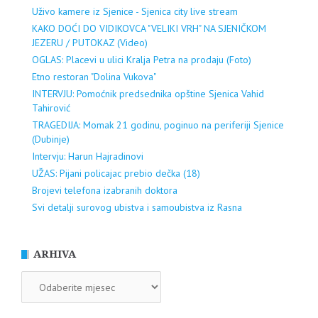
Uživo kamere iz Sjenice - Sjenica city live stream
KAKO DOĆI DO VIDIKOVCA "VELIKI VRH" NA SJENIČKOM
JEZERU / PUTOKAZ (Video)
OGLAS: Placevi u ulici Kralja Petra na prodaju (Foto)
Etno restoran "Dolina Vukova"
INTERVJU: Pomoćnik predsednika opštine Sjenica Vahid
Tahirović
TRAGEDIJA: Momak 21 godinu, poginuo na periferiji Sjenice
(Dubinje)
Intervju: Harun Hajradinovi
UŽAS: Pijani policajac prebio dečka (18)
Brojevi telefona izabranih doktora
Svi detalji surovog ubistva i samoubistva iz Rasna
ARHIVA
ARHIVA