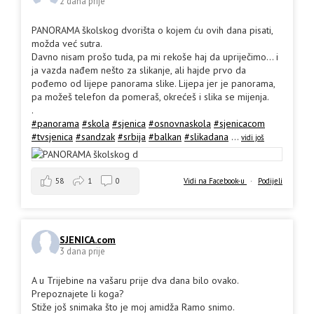
2 dana prije
PANORAMA školskog dvorišta o kojem ću ovih dana pisati,
možda već sutra.
Davno nisam prošo tuda, pa mi rekoše haj da upriječimo... i
ja vazda nađem nešto za slikanje, ali hajde prvo da
pođemo od lijepe panorama slike. Lijepa jer je panorama,
pa možeš telefon da pomeraš, okrećeš i slika se mijenja.
.
#panorama
#skola
#sjenica
#osnovnaskola
#sjenicacom
#tvsjenica
#sandzak
#srbija
#balkan
#slikadana
...
vidi još
58
1
0
Vidi na Facebook-u
·
Podijeli
SJENICA.com
3 dana prije
A u Trijebine na vašaru prije dva dana bilo ovako.
Prepoznajete li koga?
Stiže još snimaka što je moj amidža Ramo snimo.