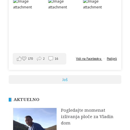
170
2
16
Vidi na Facebook-u
·
Podijeli
Još
AKTUELNO
Pogledajte momenat
izlivanja ploče za Vladin
dom