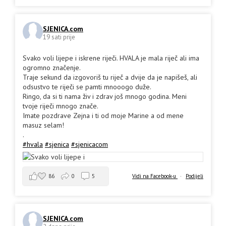
SJENICA.com
19 sati prije
Svako voli lijepe i iskrene riječi. HVALA je mala riječ ali ima
ogromno značenje.
Traje sekund da izgovoriš tu riječ a dvije da je napišeš, ali
odsustvo te riječi se pamti mnooogo duže.
Ringo, da si ti nama živ i zdrav još mnogo godina. Meni
tvoje riječi mnogo znače.
Imate pozdrave Zejna i ti od moje Marine a od mene
masuz selam!
.
#hvala
#sjenica
#sjenicacom
86
0
5
Vidi na Facebook-u
·
Podijeli
SJENICA.com