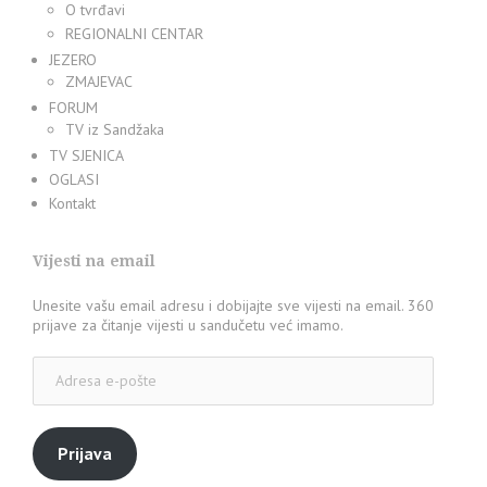
O tvrđavi
REGIONALNI CENTAR
JEZERO
ZMAJEVAC
FORUM
TV iz Sandžaka
TV SJENICA
OGLASI
Kontakt
Vijesti na email
Unesite vašu email adresu i dobijajte sve vijesti na email. 360
prijave za čitanje vijesti u sandučetu već imamo.
Adresa
e-
pošte
Prijava