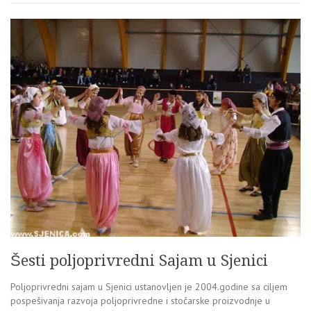
Šesti poljoprivredni Sajam u Sjenici
Poljoprivredni sajam u Sjenici ustanovljen je 2004.godine sa ciljem
pospešivanja razvoja poljoprivredne i stočarske proizvodnje u