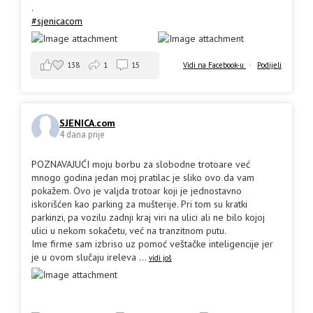
.
#sjenicacom
138
1
15
Vidi na Facebook-u
·
Podijeli
SJENICA.com
4 dana prije
POZNAVAJUĆI moju borbu za slobodne trotoare već
mnogo godina jedan moj pratilac je sliko ovo da vam
pokažem. Ovo je valjda trotoar koji je jednostavno
iskorišćen kao parking za mušterije. Pri tom su kratki
parkinzi, pa vozilu zadnji kraj viri na ulici ali ne bilo kojoj
ulici u nekom sokačetu, već na tranzitnom putu.
Ime firme sam izbriso uz pomoć veštačke inteligencije jer
je u ovom slučaju ireleva
...
vidi još