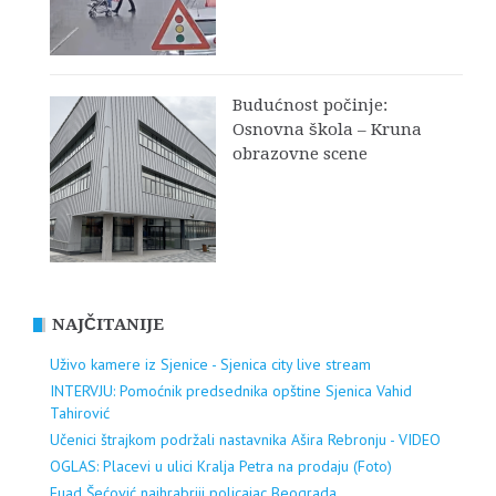
Budućnost počinje:
Osnovna škola – Kruna
obrazovne scene
NAJČITANIJE
Uživo kamere iz Sjenice - Sjenica city live stream
INTERVJU: Pomoćnik predsednika opštine Sjenica Vahid
Tahirović
Učenici štrajkom podržali nastavnika Ašira Rebronju - VIDEO
OGLAS: Placevi u ulici Kralja Petra na prodaju (Foto)
Fuad Šećović najhrabriji policajac Beograda