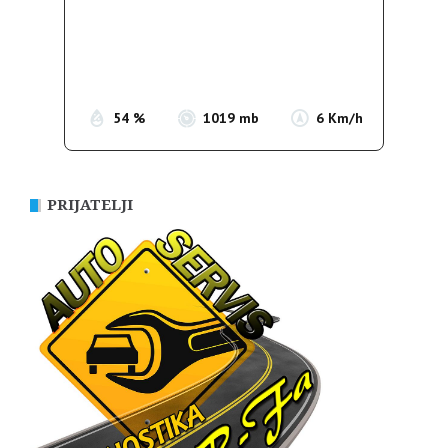
Wind Gust:
5 Km/h
Clouds:
0%
Sunrise:
05:35
Sunset:
19:56
54 %
1019 mb
6 Km/h
PRIJATELJI