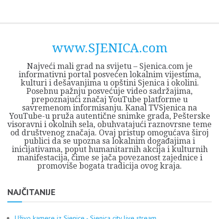
Skip
Opština
JEZERO
FORUM
Početna
Istorija
Privreda
Kultura
Geografija
O
REGIONALNI
ZMAJEVAC
TV
TV
OGLASI
Kontakt
to
Sjenica
Opštine
tvrđavi
CENTAR
iz
SJENICA
content
Sjenica
Sandžaka
www.SJENICA.com
Najveći mali grad na svijetu – Sjenica.com je
informativni portal posvećen lokalnim vijestima,
kulturi i dešavanjima u opštini Sjenica i okolini.
Posebnu pažnju posvećuje video sadržajima,
prepoznajući značaj YouTube platforme u
savremenom informisanju. Kanal TVSjenica na
YouTube-u pruža autentične snimke grada, Pešterske
visoravni i okolnih sela, obuhvatajući raznovrsne teme
od društvenog značaja. Ovaj pristup omogućava široj
publici da se upozna sa lokalnim događajima i
inicijativama, poput humanitarnih akcija i kulturnih
manifestacija, čime se jača povezanost zajednice i
promoviše bogata tradicija ovog kraja.
NAJČITANIJE
Uživo kamere iz Sjenice - Sjenica city live stream