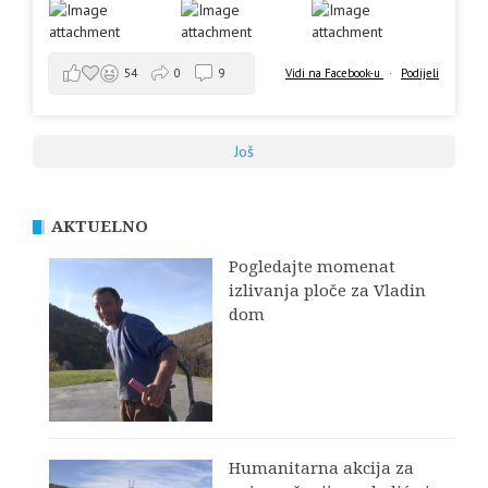
Vidi na Facebook-u
·
Podijeli
54
0
9
Još
AKTUELNO
Pogledajte momenat
izlivanja ploče za Vladin
dom
Humanitarna akcija za