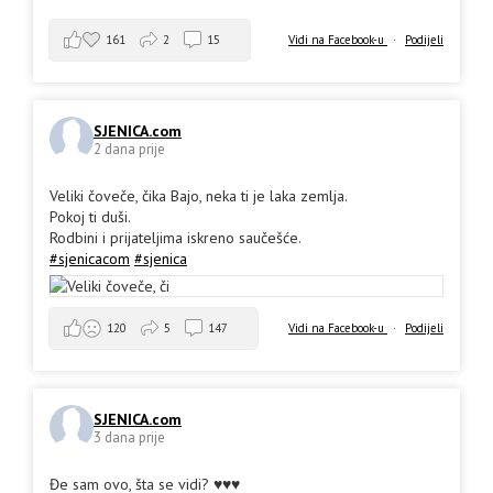
161
2
15
Vidi na Facebook-u
·
Podijeli
SJENICA.com
2 dana prije
Veliki čoveče, čika Bajo, neka ti je laka zemlja.
Pokoj ti duši.
Rodbini i prijateljima iskreno saučešće.
#sjenicacom
#sjenica
Vidi na Facebook-u
·
Podijeli
120
5
147
SJENICA.com
3 dana prije
Đe sam ovo, šta se vidi? ♥️♥️♥️