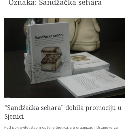
Oznaka:
Sandžačka sehara
“Sandžačka sehara” dobila promociju u
Sjenici
Pod pokroviteljstvom opštine Sjenica, a u organizaciji Ustanove za