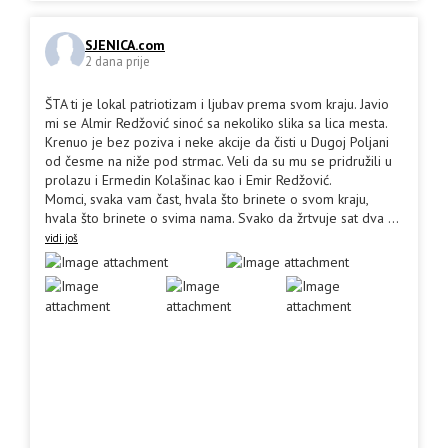
SJENICA.com
2 dana prije
ŠTA ti je lokal patriotizam i ljubav prema svom kraju. Javio
mi se Almir Redžović sinoć sa nekoliko slika sa lica mesta.
Krenuo je bez poziva i neke akcije da čisti u Dugoj Poljani
od česme na niže pod strmac. Veli da su mu se pridružili u
prolazu i Ermedin Kolašinac kao i Emir Redžović.
Momci, svaka vam čast, hvala što brinete o svom kraju,
hvala što brinete o svima nama. Svako da žrtvuje sat dva
...
vidi još