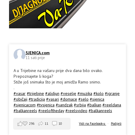
SJENICA.com
11 sati prije
A u Trijebine na vašaru prije dva dana bilo ovako.
Prepoznajete li koga?
Stiže još snimaka što je moj amidža Ramo snimo.
.
#vasar
#trijebine
#alidjun
#veselje
#muzika
#kolo
#igranje
#običaji
#tradicija
#vasari
#domace
#selo
#sjenica
#sjenicacom
#tvsjenica
#sandzak
#srbija
#balkan
#reeldana
#balkanreels
#reeloftheday
#reelsvideo
#balkanreels
296
11
10
Vidi na Facebook-u
·
Podijeli