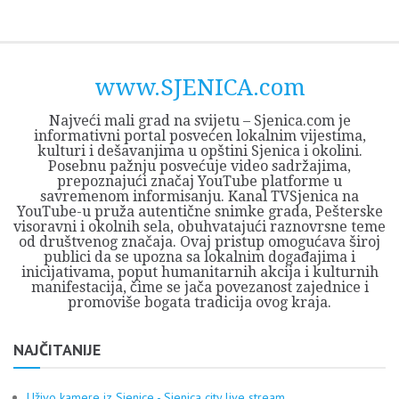
Skip
Opština
JEZERO
FORUM
Početna
Istorija
Privreda
Kultura
Geografija
O
REGIONALNI
ZMAJEVAC
TV
TV
OGLASI
Kontakt
to
Sjenica
Opštine
tvrđavi
CENTAR
iz
SJENICA
content
Sjenica
Sandžaka
www.SJENICA.com
Najveći mali grad na svijetu – Sjenica.com je
informativni portal posvećen lokalnim vijestima,
kulturi i dešavanjima u opštini Sjenica i okolini.
Posebnu pažnju posvećuje video sadržajima,
prepoznajući značaj YouTube platforme u
savremenom informisanju. Kanal TVSjenica na
YouTube-u pruža autentične snimke grada, Pešterske
visoravni i okolnih sela, obuhvatajući raznovrsne teme
od društvenog značaja. Ovaj pristup omogućava široj
publici da se upozna sa lokalnim događajima i
inicijativama, poput humanitarnih akcija i kulturnih
manifestacija, čime se jača povezanost zajednice i
promoviše bogata tradicija ovog kraja.
NAJČITANIJE
Uživo kamere iz Sjenice - Sjenica city live stream