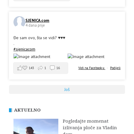
SJENICA.com
4 dana prije
Đe sam ovo, šta se vidi? ♥️♥️♥️
.
#sjenicacom
143
1
16
Vidi na Facebook-u
·
Podijeli
Još
AKTUELNO
Pogledajte momenat
izlivanja ploče za Vladin