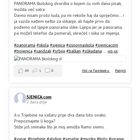
PANORAMA školskog dvorišta o kojem ću ovih dana pisati,
možda već sutra.
Davno nisam prošo tuda, pa mi rekoše haj da upriječimo... i
ja vazda nađem nešto za slikanje, ali hajde prvo da
pođemo od lijepe panorama slike. Lijepa jer je panorama,
pa možeš telefon da pomeraš, okrećeš i slika se mijenja.
.
#panorama
#skola
#sjenica
#osnovnaskola
#sjenicacom
#tvsjenica
#sandzak
#srbija
#balkan
#slikadana
...
vidi još
49
1
0
Vidi na Facebook-u
·
Podijeli
SJENICA.com
2 dana prije
A u Trijebine na vašaru prije dva dana bilo ovako.
Prepoznajete li koga?
Stiže još snimaka što je moj amidža Ramo snimo.
.
#vasar
#trijebine
#alidjun
#veselje
#muzika
#kolo
#igranje