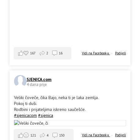
167
2
16
Vidi na Facebook-u
·
Podijeli
SJENICA.com
4 dana prije
Veliki čoveče, čika Bajo, neka ti je laka zemlja.
Pokoj ti duši.
Rodbini i prijateljima iskreno saučešće.
#sjenicacom
#sjenica
Vidi na Facebook-u
·
Podijeli
121
4
150