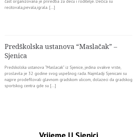
čast organizovana je priredba za decu i roditelje. Dečica su
recitovala,pevala,igrala. […]
Predškolska ustanova “Maslačak” –
Sjenica
Predskolska ustanova “Maslacak” iz Sjenice, jedina ovakve vrste,
proslavila je 32 godine svog uspešnog rada. Najmladji Sjenicani su
najpre prodefilovali glavnom gradskom ulicom, dolazeci da gradskog
sportskog centra gde su […]
Vrijeme U Sjenici