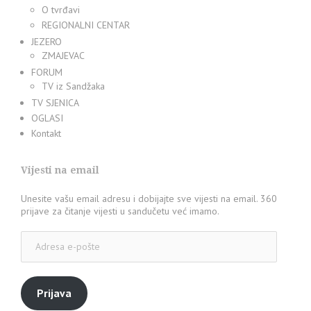
O tvrđavi
REGIONALNI CENTAR
JEZERO
ZMAJEVAC
FORUM
TV iz Sandžaka
TV SJENICA
OGLASI
Kontakt
Vijesti na email
Unesite vašu email adresu i dobijajte sve vijesti na email. 360
prijave za čitanje vijesti u sandučetu već imamo.
Adresa
e-
pošte
Prijava