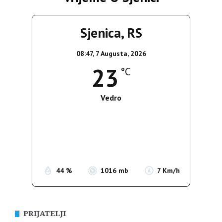
Sjenica, RS
08:47,
7 Augusta, 2026
23
°C
Vedro
Wind Gust:
11 Km/h
Clouds:
6%
Sunrise:
05:36
Sunset:
19:55
44 %
1016 mb
7 Km/h
PRIJATELJI