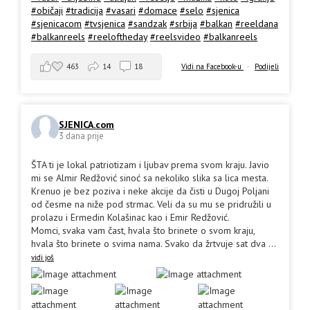
#običaji
#tradicija
#vasari
#domace
#selo
#sjenica
#sjenicacom
#tvsjenica
#sandzak
#srbija
#balkan
#reeldana
#balkanreels
#reeloftheday
#reelsvideo
#balkanreels
463
14
18
Vidi na Facebook-u
·
Podijeli
SJENICA.com
3 dana prije
ŠTA ti je lokal patriotizam i ljubav prema svom kraju. Javio
mi se Almir Redžović sinoć sa nekoliko slika sa lica mesta.
Krenuo je bez poziva i neke akcije da čisti u Dugoj Poljani
od česme na niže pod strmac. Veli da su mu se pridružili u
prolazu i Ermedin Kolašinac kao i Emir Redžović.
Momci, svaka vam čast, hvala što brinete o svom kraju,
hvala što brinete o svima nama. Svako da žrtvuje sat dva
...
vidi još