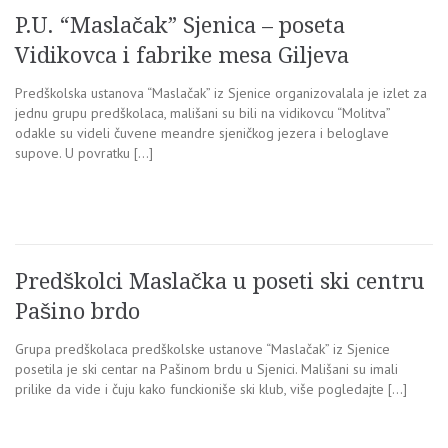
P.U. “Maslačak” Sjenica – poseta
Vidikovca i fabrike mesa Giljeva
Predškolska ustanova “Maslačak” iz Sjenice organizovalala je izlet za
jednu grupu predškolaca, mališani su bili na vidikovcu “Molitva”
odakle su videli čuvene meandre sjeničkog jezera i beloglave
supove. U povratku […]
Predškolci Maslačka u poseti ski centru
Pašino brdo
Grupa predškolaca predškolske ustanove “Maslačak” iz Sjenice
posetila je ski centar na Pašinom brdu u Sjenici. Mališani su imali
prilike da vide i čuju kako funckioniše ski klub, više pogledajte […]