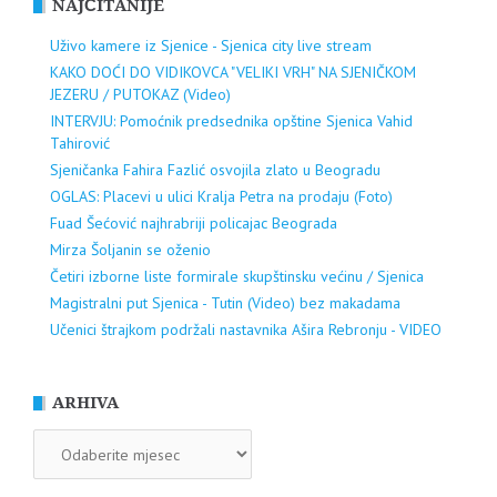
NAJČITANIJE
Uživo kamere iz Sjenice - Sjenica city live stream
KAKO DOĆI DO VIDIKOVCA "VELIKI VRH" NA SJENIČKOM
JEZERU / PUTOKAZ (Video)
INTERVJU: Pomoćnik predsednika opštine Sjenica Vahid
Tahirović
Sjeničanka Fahira Fazlić osvojila zlato u Beogradu
OGLAS: Placevi u ulici Kralja Petra na prodaju (Foto)
Fuad Šećović najhrabriji policajac Beograda
Mirza Šoljanin se oženio
Četiri izborne liste formirale skupštinsku većinu / Sjenica
Magistralni put Sjenica - Tutin (Video) bez makadama
Učenici štrajkom podržali nastavnika Ašira Rebronju - VIDEO
ARHIVA
ARHIVA