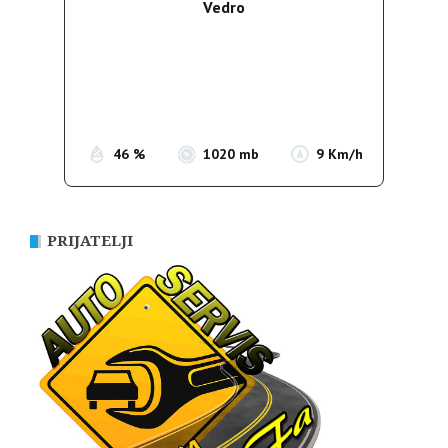
Vedro
Wind Gust:
13 Km/h
Clouds:
0%
Sunrise:
05:38
Sunset:
19:52
46 %
1020 mb
9 Km/h
PRIJATELJI