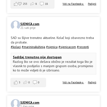
253
8
18
Vidi na Facebook-u
·
Podijeli
SJENICA.com
21 sati prije
SAD su šljive trenutno aktuelne. Kolač koji obavezno treba
da probate.
#kolaci
#marininakuhinja
#sjenica
#sjenicacom
#recepti
Sadržaj trenutno nije dostupan
Razlog što se ovo dešava obično je rezultat toga što je
vlasnik to podijelio s manjom grupom osoba, promijenio
ko to može vidjeti ili je izbrisano.
3
0
0
Vidi na Facebook-u
·
Podijeli
SJENICA.com
1 dan prije