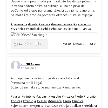
Davno nisam prošo tuda, pa mi rekoše haj da upriječimo... i
ja vazda nađem nešto za slikanje, ali hajde prvo da
pođemo od lijepe panorama slike. Lijepa jer je panorama,
pa možeš telefon da pomeraš, okrećeš i slika se mijenja.
.
#panorama
#skola
#sjenica
#osnovnaskola
#sjenicacom
#tvsjenica
#sandzak
#srbija
#balkan
#slikadana
...
vidi još
65
1
0
Vidi na Facebook-u
·
Podijeli
SJENICA.com
4 dana prije
A u Trijebine na vašaru prije dva dana bilo ovako.
Prepoznajete li koga?
Stiže još snimaka što je moj amidža Ramo snimo.
.
#vasar
#trijebine
#alidjun
#veselje
#muzika
#kolo
#igranje
#običaji
#tradicija
#vasari
#domace
#selo
#sjenica
#sjenicacom
#tvsjenica
#sandzak
#srbija
#balkan
#reeldana