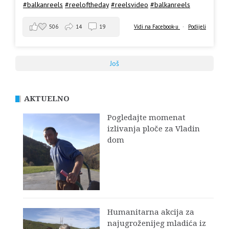
#balkanreels
#reeloftheday
#reelsvideo
#balkanreels
506
14
19
Vidi na Facebook-u
·
Podijeli
Još
AKTUELNO
Pogledajte momenat
izlivanja ploče za Vladin
dom
Humanitarna akcija za
najugroženijeg mladića iz