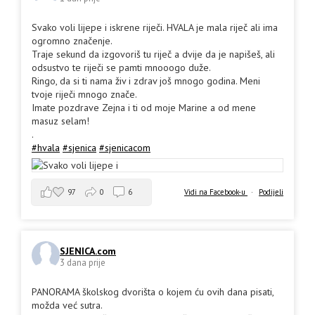
Svako voli lijepe i iskrene riječi. HVALA je mala riječ ali ima
ogromno značenje.
Traje sekund da izgovoriš tu riječ a dvije da je napišeš, ali
odsustvo te riječi se pamti mnooogo duže.
Ringo, da si ti nama živ i zdrav još mnogo godina. Meni
tvoje riječi mnogo znače.
Imate pozdrave Zejna i ti od moje Marine a od mene
masuz selam!
.
#hvala
#sjenica
#sjenicacom
97
0
6
Vidi na Facebook-u
·
Podijeli
SJENICA.com
3 dana prije
PANORAMA školskog dvorišta o kojem ću ovih dana pisati,
možda već sutra.