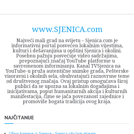
Skip
Opština
JEZERO
FORUM
Početna
Istorija
Privreda
Kultura
Geografija
O
REGIONALNI
ZMAJEVAC
TV
TV
OGLASI
Kontakt
to
Sjenica
Opštine
tvrđavi
CENTAR
iz
SJENICA
content
Sjenica
Sandžaka
www.SJENICA.com
Najveći mali grad na svijetu – Sjenica.com je
informativni portal posvećen lokalnim vijestima,
kulturi i dešavanjima u opštini Sjenica i okolini.
Posebnu pažnju posvećuje video sadržajima,
prepoznajući značaj YouTube platforme u
savremenom informisanju. Kanal TVSjenica na
YouTube-u pruža autentične snimke grada, Pešterske
visoravni i okolnih sela, obuhvatajući raznovrsne teme
od društvenog značaja. Ovaj pristup omogućava široj
publici da se upozna sa lokalnim događajima i
inicijativama, poput humanitarnih akcija i kulturnih
manifestacija, čime se jača povezanost zajednice i
promoviše bogata tradicija ovog kraja.
NAJČITANIJE
Uživo kamere iz Sjenice - Sjenica city live stream