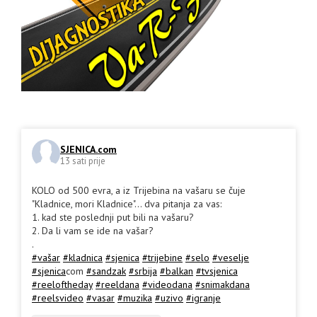
SJENICA.com
13 sati prije
KOLO od 500 evra, a iz Trijebina na vašaru se čuje
"Kladnice, mori Kladnice"... dva pitanja za vas:
1. kad ste poslednji put bili na vašaru?
2. Da li vam se ide na vašar?
.
#vašar
#kladnica
#sjenica
#trijebine
#selo
#veselje
#sjenica
com
#sandzak
#srbija
#balkan
#tvsjenica
#reeloftheday
#reeldana
#videodana
#snimakdana
#reelsvideo
#vasar
#muzika
#uzivo
#igranje