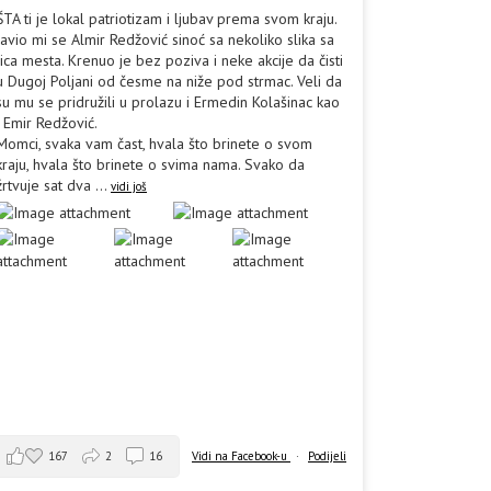
ŠTA ti je lokal patriotizam i ljubav prema svom kraju.
Javio mi se Almir Redžović sinoć sa nekoliko slika sa
lica mesta. Krenuo je bez poziva i neke akcije da čisti
u Dugoj Poljani od česme na niže pod strmac. Veli da
su mu se pridružili u prolazu i Ermedin Kolašinac kao
i Emir Redžović.
Momci, svaka vam čast, hvala što brinete o svom
kraju, hvala što brinete o svima nama. Svako da
žrtvuje sat dva
...
vidi još
167
2
16
Vidi na Facebook-u
·
Podijeli