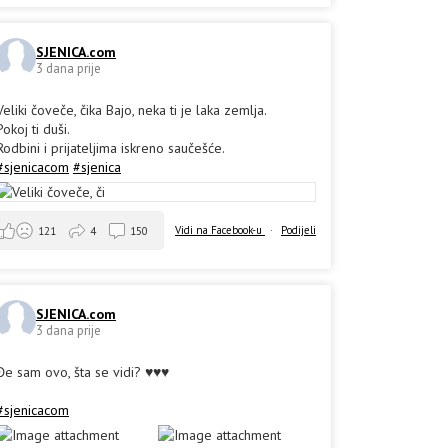
SJENICA.com
3 dana prije
Veliki čoveče, čika Bajo, neka ti je laka zemlja.
Pokoj ti duši.
Rodbini i prijateljima iskreno saučešće.
#sjenicacom
#sjenica
Vidi na Facebook-u
·
Podijeli
121
4
150
SJENICA.com
3 dana prije
Đe sam ovo, šta se vidi? ♥️♥️♥️
#sjenicacom