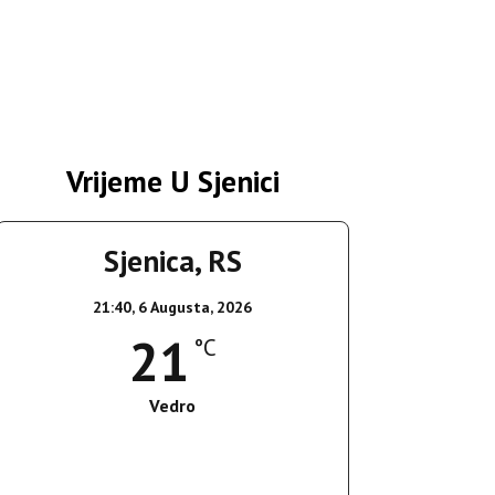
Vrijeme U Sjenici
Sjenica, RS
21:40,
6 Augusta, 2026
21
°C
Vedro
Wind Gust:
5 Km/h
Clouds:
1%
Sunrise:
05:35