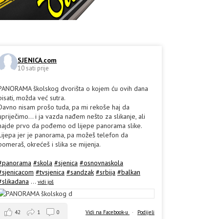
SJENICA.com
10 sati prije
PANORAMA školskog dvorišta o kojem ću ovih dana
pisati, možda već sutra.
Davno nisam prošo tuda, pa mi rekoše haj da
upriječimo... i ja vazda nađem nešto za slikanje, ali
hajde prvo da pođemo od lijepe panorama slike.
Lijepa jer je panorama, pa možeš telefon da
pomeraš, okrećeš i slika se mijenja.
#panorama
#skola
#sjenica
#osnovnaskola
#sjenicacom
#tvsjenica
#sandzak
#srbija
#balkan
#slikadana
...
vidi još
42
1
0
Vidi na Facebook-u
·
Podijeli