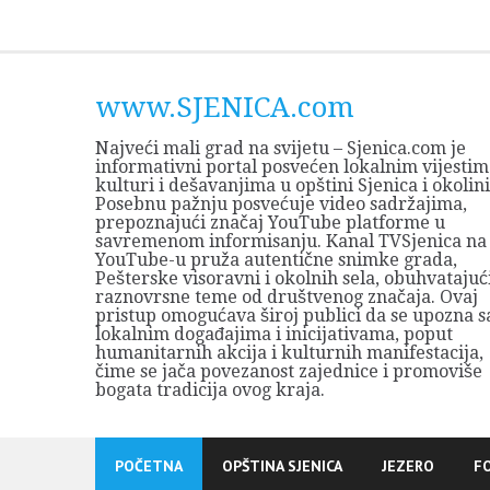
Skip
to
content
www.SJENICA.com
Najveći mali grad na svijetu – Sjenica.com je
informativni portal posvećen lokalnim vijestim
kulturi i dešavanjima u opštini Sjenica i okolini
Posebnu pažnju posvećuje video sadržajima,
prepoznajući značaj YouTube platforme u
savremenom informisanju. Kanal TVSjenica na
YouTube-u pruža autentične snimke grada,
Pešterske visoravni i okolnih sela, obuhvatajuć
raznovrsne teme od društvenog značaja. Ovaj
pristup omogućava široj publici da se upozna s
lokalnim događajima i inicijativama, poput
humanitarnih akcija i kulturnih manifestacija,
čime se jača povezanost zajednice i promoviše
bogata tradicija ovog kraja.
POČETNA
OPŠTINA SJENICA
JEZERO
F