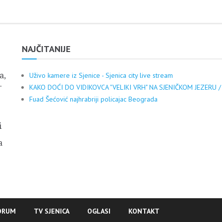
NAJČITANIJE
a,
Uživo kamere iz Sjenice - Sjenica city live stream
.
KAKO DOĆI DO VIDIKOVCA "VELIKI VRH" NA SJENIČKOM JEZERU /
Fuad Šećović najhrabriji policajac Beograda
i
a
ORUM
TV SJENICA
OGLASI
KONTAKT