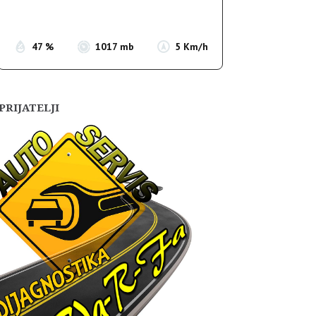
Sunset:
19:56
47 %
1017 mb
5 Km/h
PRIJATELJI