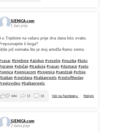
SJENICA.com
1 dan prije
A u Trijebine na vašaru prije dva dana bilo ovako.
Prepoznajete li koga?
Stiže još snimaka što je moj amidža Ramo snimo.
#vasar
#trijebine
#alidjun
#veselje
#muzika
#kolo
#igranje
#običaji
#tradicija
#vasari
#domace
#selo
#sjenica
#sjenicacom
#tvsjenica
#sandzak
#srbija
#balkan
#reeldana
#balkanreels
#reeloftheday
#reelsvideo
#balkanreels
444
13
18
Vidi na Facebook-u
·
Podijeli
SJENICA.com
2 dana prije