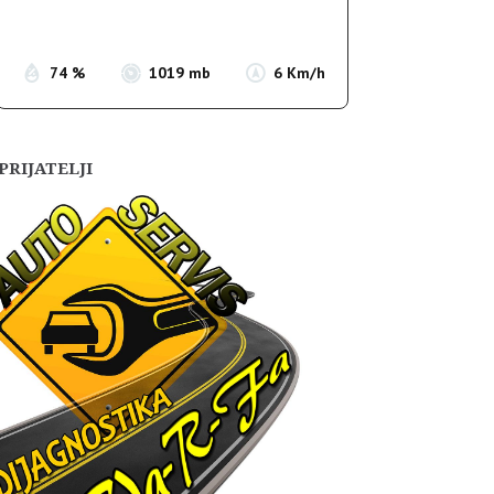
Sunset:
19:54
74 %
1019 mb
6 Km/h
PRIJATELJI