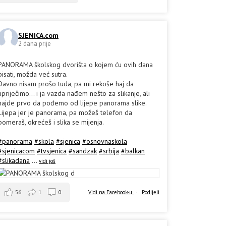
SJENICA.com
2 dana prije
PANORAMA školskog dvorišta o kojem ću ovih dana
pisati, možda već sutra.
Davno nisam prošo tuda, pa mi rekoše haj da
upriječimo... i ja vazda nađem nešto za slikanje, ali
hajde prvo da pođemo od lijepe panorama slike.
Lijepa jer je panorama, pa možeš telefon da
pomeraš, okrećeš i slika se mijenja.
#panorama
#skola
#sjenica
#osnovnaskola
#sjenicacom
#tvsjenica
#sandzak
#srbija
#balkan
#slikadana
...
vidi još
56
1
0
Vidi na Facebook-u
·
Podijeli