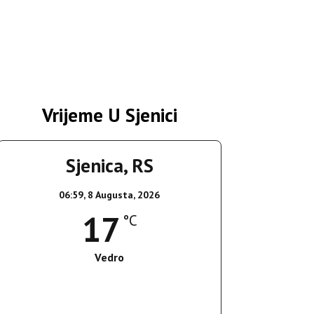
Vrijeme U Sjenici
Sjenica, RS
06:59,
8 Augusta, 2026
17
°C
Vedro
Wind Gust:
8 Km/h
Clouds:
0%
Sunrise:
05:37