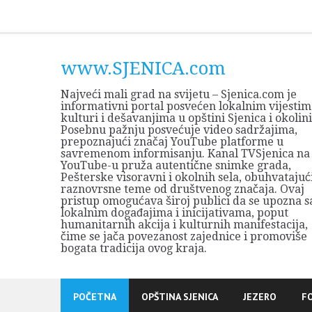
Skip
to
content
www.SJENICA.com
Najveći mali grad na svijetu – Sjenica.com je
informativni portal posvećen lokalnim vijestim
kulturi i dešavanjima u opštini Sjenica i okolini
Posebnu pažnju posvećuje video sadržajima,
prepoznajući značaj YouTube platforme u
savremenom informisanju. Kanal TVSjenica na
YouTube-u pruža autentične snimke grada,
Pešterske visoravni i okolnih sela, obuhvatajuć
raznovrsne teme od društvenog značaja. Ovaj
pristup omogućava široj publici da se upozna s
lokalnim događajima i inicijativama, poput
humanitarnih akcija i kulturnih manifestacija,
čime se jača povezanost zajednice i promoviše
bogata tradicija ovog kraja.
POČETNA
OPŠTINA SJENICA
JEZERO
F