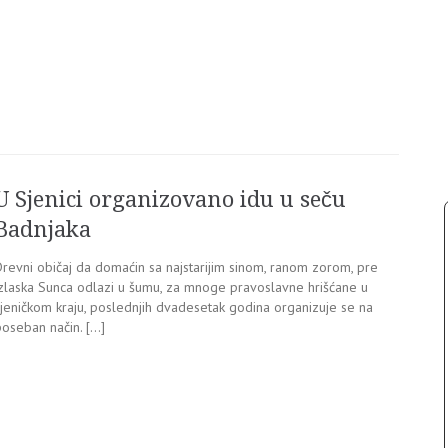
U Sjenici organizovano idu u seču
Badnjaka
Drevni običaj da domaćin sa najstarijim sinom, ranom zorom, pre
izlaska Sunca odlazi u šumu, za mnoge pravoslavne hrišćane u
sjeničkom kraju, poslednjih dvadesetak godina organizuje se na
poseban način. […]