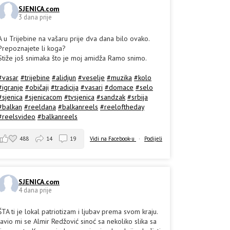
SJENICA.com
3 dana prije
A u Trijebine na vašaru prije dva dana bilo ovako.
Prepoznajete li koga?
Stiže još snimaka što je moj amidža Ramo snimo.
#vasar
#trijebine
#alidjun
#veselje
#muzika
#kolo
#igranje
#običaji
#tradicija
#vasari
#domace
#selo
#sjenica
#sjenicacom
#tvsjenica
#sandzak
#srbija
#balkan
#reeldana
#balkanreels
#reeloftheday
#reelsvideo
#balkanreels
488
14
19
Vidi na Facebook-u
·
Podijeli
SJENICA.com
4 dana prije
ŠTA ti je lokal patriotizam i ljubav prema svom kraju.
Javio mi se Almir Redžović sinoć sa nekoliko slika sa