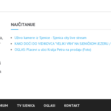
NAJČITANIJE
a,
Uživo kamere iz Sjenice - Sjenica city live stream
.
KAKO DOĆI DO VIDIKOVCA "VELIKI VRH" NA SJENIČKOM JEZERU /
OGLAS: Placevi u ulici Kralja Petra na prodaju (Foto)
i
a
ORUM
TV SJENICA
OGLASI
KONTAKT