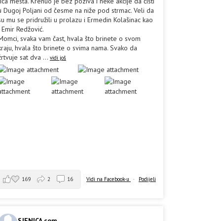
lica mesta. Krenuo je bez poziva i neke akcije da čisti
u Dugoj Poljani od česme na niže pod strmac. Veli da
su mu se pridružili u prolazu i Ermedin Kolašinac kao
i Emir Redžović.
Momci, svaka vam čast, hvala što brinete o svom
kraju, hvala što brinete o svima nama. Svako da
žrtvuje sat dva
...
vidi još
169
2
16
Vidi na Facebook-u
·
Podijeli
SJENICA.com