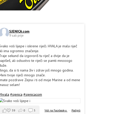
SJENICA.com
9 sati prije
Svako voli lijepe i iskrene riječi. HVALA je mala riječ
ali ima ogromno značenje.
Traje sekund da izgovoriš tu riječ a dvije da je
napišeš, ali odsustvo te riječi se pamti mnooogo
duže.
Ringo, da si ti nama živ i zdrav još mnogo godina.
Meni tvoje riječi mnogo znače.
Imate pozdrave Zejna i ti od moje Marine a od mene
masuz selam!
#hvala
#sjenica
#sjenicacom
59
0
5
Vidi na Facebook-u
·
Podijeli