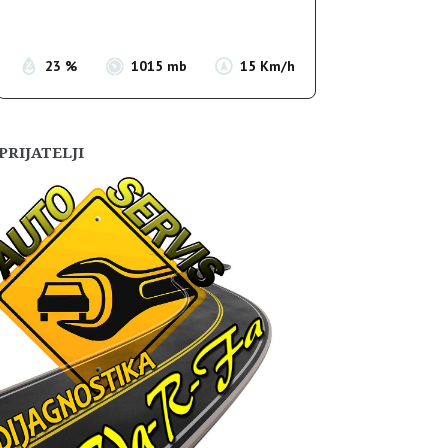
Sunset:
19:56
23 %
1015 mb
15 Km/h
PRIJATELJI