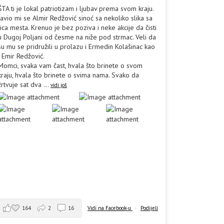
ŠTA ti je lokal patriotizam i ljubav prema svom kraju.
Javio mi se Almir Redžović sinoć sa nekoliko slika sa
lica mesta. Krenuo je bez poziva i neke akcije da čisti
u Dugoj Poljani od česme na niže pod strmac. Veli da
su mu se pridružili u prolazu i Ermedin Kolašinac kao
i Emir Redžović.
Momci, svaka vam čast, hvala što brinete o svom
kraju, hvala što brinete o svima nama. Svako da
žrtvuje sat dva
...
vidi još
164
2
16
Vidi na Facebook-u
·
Podijeli