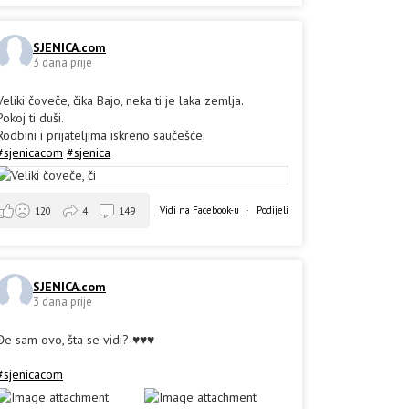
SJENICA.com
3 dana prije
Veliki čoveče, čika Bajo, neka ti je laka zemlja.
Pokoj ti duši.
Rodbini i prijateljima iskreno saučešće.
#sjenicacom
#sjenica
Vidi na Facebook-u
·
Podijeli
120
4
149
SJENICA.com
3 dana prije
Đe sam ovo, šta se vidi? ♥️♥️♥️
#sjenicacom