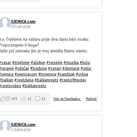
SJENICA.com
19 sati prije
A u Trijebine na vašaru prije dva dana bilo ovako.
Prepoznajete li koga?
Stiže još snimaka što je moj amidža Ramo snimo.
#vasar
#trijebine
#alidjun
#veselje
#muzika
#kolo
#igranje
#običaji
#tradicija
#vasari
#domace
#selo
#sjenica
#sjenicacom
#tvsjenica
#sandzak
#srbija
#balkan
#reeldana
#balkanreels
#reeloftheday
#reelsvideo
#balkanreels
373
12
12
Vidi na Facebook-u
·
Podijeli
SJENICA.com
2 dana prije