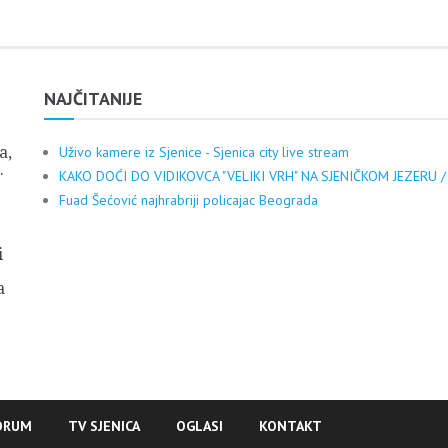
NAJČITANIJE
a,
Uživo kamere iz Sjenice - Sjenica city live stream
.
KAKO DOĆI DO VIDIKOVCA "VELIKI VRH" NA SJENIČKOM JEZERU /
Fuad Šećović najhrabriji policajac Beograda
i
a
ORUM
TV SJENICA
OGLASI
KONTAKT