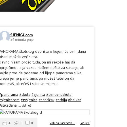
SJENICA.com
54 minuta prije
PANORAMA školskog dvorišta o kojem ću ovih dana
pisati, možda već sutra.
Davno nisam prošo tuda, pa mi rekoše haj da
upriječimo... i ja vazda nađem nešto za slikanje, ali
hajde prvo da pođemo od lijepe panorama slike.
Lijepa jer je panorama, pa možeš telefon da
pomeraš, okrećeš i slika se mijenja.
#panorama
#skola
#sjenica
#osnovnaskola
#sjenicacom
#tvsjenica
#sandzak
#srbija
#balkan
#slikadana
...
vidi još
4
0
0
Vidi na Facebook-u
·
Podijeli