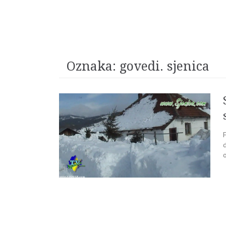
Oznaka:
govedi. sjenica
F
o