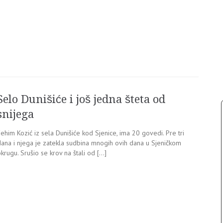
Selo Dunišiće i još jedna šteta od
snijega
ehim Kozić iz sela Dunišiće kod Sjenice, ima 20 govedi. Pre tri
dana i njega je zatekla sudbina mnogih ovih dana u Sjeničkom
krugu. Srušio se krov na štali od […]