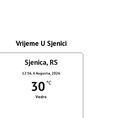
Vrijeme U Sjenici
Sjenica, RS
12:56,
6 Augusta, 2026
30
°C
Vedro
Wind Gust:
14 Km/h
Clouds:
1%
Sunrise:
05:35