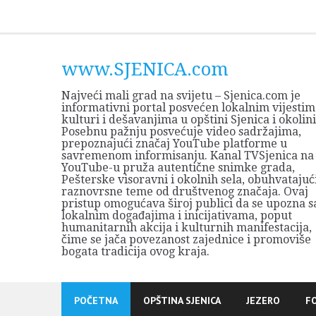
Skip
to
content
www.SJENICA.com
Najveći mali grad na svijetu – Sjenica.com je
informativni portal posvećen lokalnim vijestim
kulturi i dešavanjima u opštini Sjenica i okolini
Posebnu pažnju posvećuje video sadržajima,
prepoznajući značaj YouTube platforme u
savremenom informisanju. Kanal TVSjenica na
YouTube-u pruža autentične snimke grada,
Pešterske visoravni i okolnih sela, obuhvatajuć
raznovrsne teme od društvenog značaja. Ovaj
pristup omogućava široj publici da se upozna s
lokalnim događajima i inicijativama, poput
humanitarnih akcija i kulturnih manifestacija,
čime se jača povezanost zajednice i promoviše
bogata tradicija ovog kraja.
POČETNA
OPŠTINA SJENICA
JEZERO
F