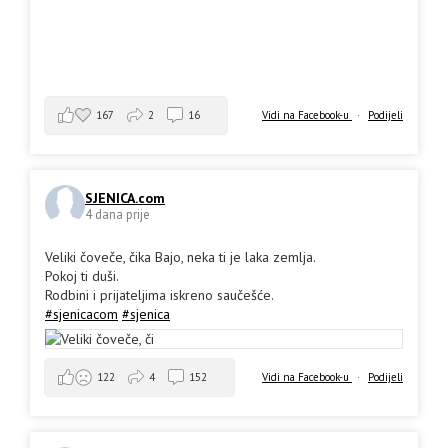
167
2
16
Vidi na Facebook-u
·
Podijeli
SJENICA.com
4 dana prije
Veliki čoveče, čika Bajo, neka ti je laka zemlja.
Pokoj ti duši.
Rodbini i prijateljima iskreno saučešće.
#sjenicacom
#sjenica
Vidi na Facebook-u
·
Podijeli
122
4
152