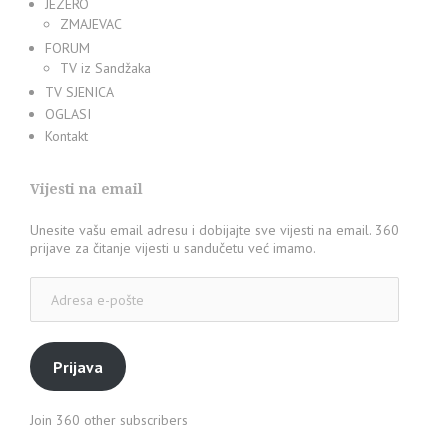
JEZERO
ZMAJEVAC
FORUM
TV iz Sandžaka
TV SJENICA
OGLASI
Kontakt
Vijesti na email
Unesite vašu email adresu i dobijajte sve vijesti na email. 360
prijave za čitanje vijesti u sandučetu već imamo.
Adresa
e-
pošte
Prijava
Join 360 other subscribers