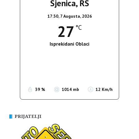
Sjenica, RS
17:30,
7 Augusta, 2026
27
°C
Isprekidani Oblaci
Wind Gust:
18 Km/h
Clouds:
70%
Sunrise:
05:36
Sunset:
19:55
39 %
1014 mb
12 Km/h
PRIJATELJI