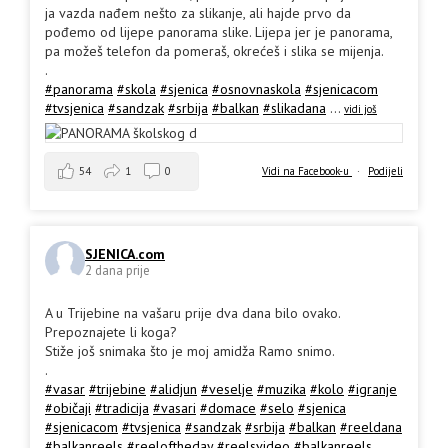
ja vazda nađem nešto za slikanje, ali hajde prvo da
pođemo od lijepe panorama slike. Lijepa jer je panorama,
pa možeš telefon da pomeraš, okrećeš i slika se mijenja.
.
#panorama
#skola
#sjenica
#osnovnaskola
#sjenicacom
#tvsjenica
#sandzak
#srbija
#balkan
#slikadana
...
vidi još
54
1
0
Vidi na Facebook-u
·
Podijeli
SJENICA.com
2 dana prije
A u Trijebine na vašaru prije dva dana bilo ovako.
Prepoznajete li koga?
Stiže još snimaka što je moj amidža Ramo snimo.
.
#vasar
#trijebine
#alidjun
#veselje
#muzika
#kolo
#igranje
#običaji
#tradicija
#vasari
#domace
#selo
#sjenica
#sjenicacom
#tvsjenica
#sandzak
#srbija
#balkan
#reeldana
#balkanreels
#reeloftheday
#reelsvideo
#balkanreels