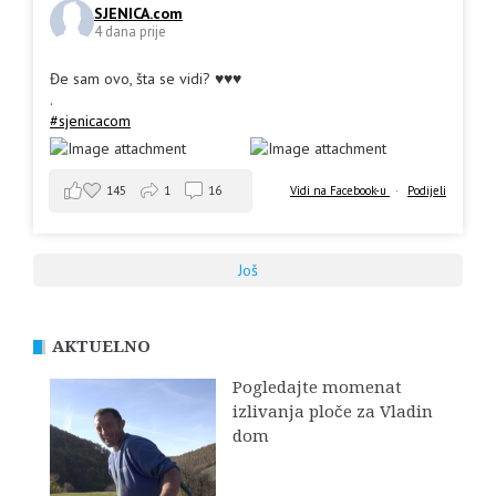
SJENICA.com
4 dana prije
Đe sam ovo, šta se vidi? ♥️♥️♥️
.
#sjenicacom
145
1
16
Vidi na Facebook-u
·
Podijeli
Još
AKTUELNO
Pogledajte momenat
izlivanja ploče za Vladin
dom