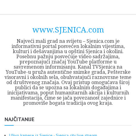
Skip
Opština
JEZERO
FORUM
Početna
Istorija
Privreda
Kultura
Geografija
O
REGIONALNI
ZMAJEVAC
TV
TV
OGLASI
Kontakt
to
Sjenica
Opštine
tvrđavi
CENTAR
iz
SJENICA
content
Sjenica
Sandžaka
www.SJENICA.com
Najveći mali grad na svijetu – Sjenica.com je
informativni portal posvećen lokalnim vijestima,
kulturi i dešavanjima u opštini Sjenica i okolini.
Posebnu pažnju posvećuje video sadržajima,
prepoznajući značaj YouTube platforme u
savremenom informisanju. Kanal TVSjenica na
YouTube-u pruža autentične snimke grada, Pešterske
visoravni i okolnih sela, obuhvatajući raznovrsne teme
od društvenog značaja. Ovaj pristup omogućava široj
publici da se upozna sa lokalnim događajima i
inicijativama, poput humanitarnih akcija i kulturnih
manifestacija, čime se jača povezanost zajednice i
promoviše bogata tradicija ovog kraja.
NAJČITANIJE
Uživo kamere iz Sjenice - Sjenica city live stream