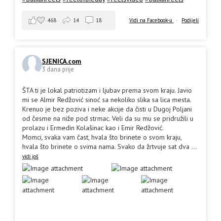
468
14
18
Vidi na Facebook-u
·
Podijeli
SJENICA.com
3 dana prije
ŠTA ti je lokal patriotizam i ljubav prema svom kraju. Javio
mi se Almir Redžović sinoć sa nekoliko slika sa lica mesta.
Krenuo je bez poziva i neke akcije da čisti u Dugoj Poljani
od česme na niže pod strmac. Veli da su mu se pridružili u
prolazu i Ermedin Kolašinac kao i Emir Redžović.
Momci, svaka vam čast, hvala što brinete o svom kraju,
hvala što brinete o svima nama. Svako da žrtvuje sat dva
...
vidi još