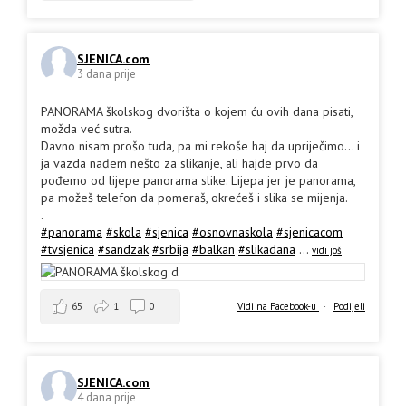
SJENICA.com
3 dana prije
PANORAMA školskog dvorišta o kojem ću ovih dana pisati,
možda već sutra.
Davno nisam prošo tuda, pa mi rekoše haj da upriječimo... i
ja vazda nađem nešto za slikanje, ali hajde prvo da
pođemo od lijepe panorama slike. Lijepa jer je panorama,
pa možeš telefon da pomeraš, okrećeš i slika se mijenja.
.
#panorama
#skola
#sjenica
#osnovnaskola
#sjenicacom
#tvsjenica
#sandzak
#srbija
#balkan
#slikadana
...
vidi još
65
1
0
Vidi na Facebook-u
·
Podijeli
SJENICA.com
4 dana prije