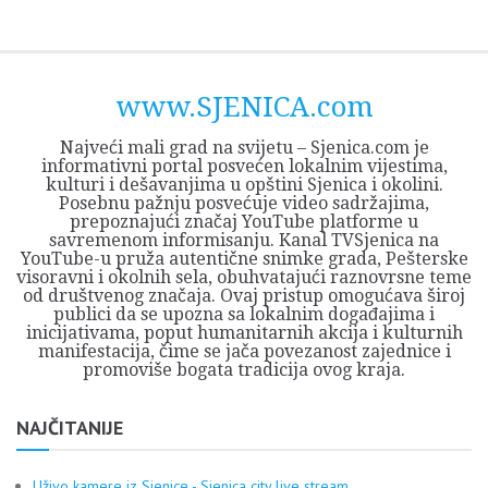
Skip
Opština
JEZERO
FORUM
Početna
Istorija
Privreda
Kultura
Geografija
O
REGIONALNI
ZMAJEVAC
TV
TV
OGLASI
Kontakt
to
Sjenica
Opštine
tvrđavi
CENTAR
iz
SJENICA
content
Sjenica
Sandžaka
www.SJENICA.com
Najveći mali grad na svijetu – Sjenica.com je
informativni portal posvećen lokalnim vijestima,
kulturi i dešavanjima u opštini Sjenica i okolini.
Posebnu pažnju posvećuje video sadržajima,
prepoznajući značaj YouTube platforme u
savremenom informisanju. Kanal TVSjenica na
YouTube-u pruža autentične snimke grada, Pešterske
visoravni i okolnih sela, obuhvatajući raznovrsne teme
od društvenog značaja. Ovaj pristup omogućava široj
publici da se upozna sa lokalnim događajima i
inicijativama, poput humanitarnih akcija i kulturnih
manifestacija, čime se jača povezanost zajednice i
promoviše bogata tradicija ovog kraja.
NAJČITANIJE
Uživo kamere iz Sjenice - Sjenica city live stream