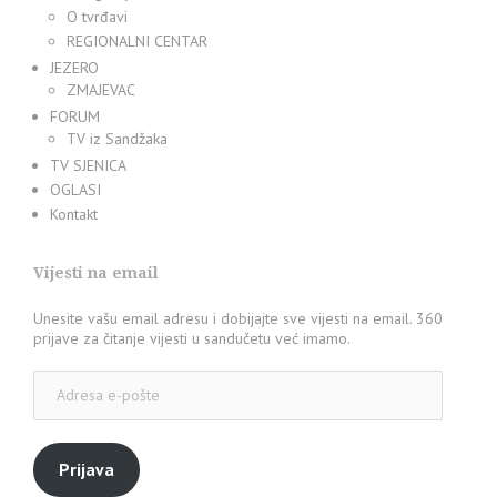
O tvrđavi
REGIONALNI CENTAR
JEZERO
ZMAJEVAC
FORUM
TV iz Sandžaka
TV SJENICA
OGLASI
Kontakt
Vijesti na email
Unesite vašu email adresu i dobijajte sve vijesti na email. 360
prijave za čitanje vijesti u sandučetu već imamo.
Adresa
e-
pošte
Prijava