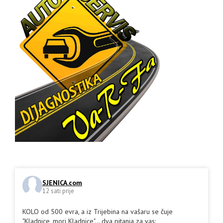
SJENICA.com
12 sati prije
KOLO od 500 evra, a iz Trijebina na vašaru se čuje
"Kladnice, mori Kladnice"... dva pitanja za vas: