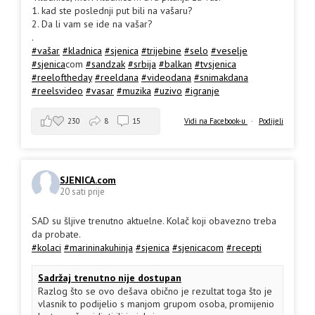
1. kad ste poslednji put bili na vašaru?
2. Da li vam se ide na vašar?
.
#vašar
#kladnica
#sjenica
#trijebine
#selo
#veselje
#sjenica
com
#sandzak
#srbija
#balkan
#tvsjenica
#reeloftheday
#reeldana
#videodana
#snimakdana
#reelsvideo
#vasar
#muzika
#uzivo
#igranje
230
8
15
Vidi na Facebook-u
·
Podijeli
SJENICA.com
20 sati prije
SAD su šljive trenutno aktuelne. Kolač koji obavezno treba
da probate.
#kolaci
#marininakuhinja
#sjenica
#sjenicacom
#recepti
Sadržaj trenutno nije dostupan
Razlog što se ovo dešava obično je rezultat toga što je
vlasnik to podijelio s manjom grupom osoba, promijenio