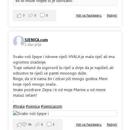
ko to može vidjeti ili je izbrisano.
3
0
0
Vidi na Facebook-u
·
Podijeli
SJENICA.com
1 dan prije
Svako voli lijepe i iskrene riječi. HVALA je mala riječ ali ima
ogromno značenje.
Traje sekund da izgovoriš tu riječ a dvije da je napišeš, ali
odsustvo te riječi se pamti mnooogo duže.
Ringo, da si ti nama živ i zdrav još mnogo godina. Meni
tvoje riječi mnogo znače.
Imate pozdrave Zejna i ti od moje Marine a od mene
masuz selam!
.
#hvala
#sjenica
#sjenicacom
96
0
5
Vidi na Facebook-u
·
Podijeli