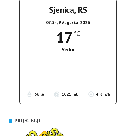
Sjenica, RS
07:34,
9 Augusta, 2026
17
°C
Vedro
Wind Gust:
5 Km/h
Clouds:
8%
Sunrise:
05:38
Sunset:
19:52
66 %
1021 mb
4 Km/h
PRIJATELJI