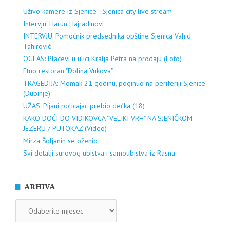
Uživo kamere iz Sjenice - Sjenica city live stream
Intervju: Harun Hajradinovi
INTERVJU: Pomoćnik predsednika opštine Sjenica Vahid
Tahirović
OGLAS: Placevi u ulici Kralja Petra na prodaju (Foto)
Etno restoran "Dolina Vukova"
TRAGEDIJA: Momak 21 godinu, poginuo na periferiji Sjenice
(Dubinje)
UŽAS: Pijani policajac prebio dečka (18)
KAKO DOĆI DO VIDIKOVCA "VELIKI VRH" NA SJENIČKOM
JEZERU / PUTOKAZ (Video)
Mirza Šoljanin se oženio
Svi detalji surovog ubistva i samoubistva iz Rasna
ARHIVA
ARHIVA