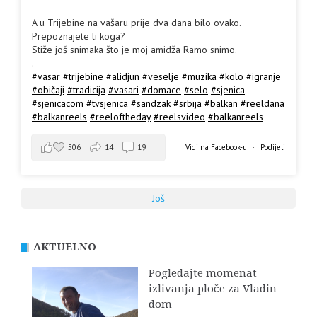
A u Trijebine na vašaru prije dva dana bilo ovako.
Prepoznajete li koga?
Stiže još snimaka što je moj amidža Ramo snimo.
.
#vasar
#trijebine
#alidjun
#veselje
#muzika
#kolo
#igranje
#običaji
#tradicija
#vasari
#domace
#selo
#sjenica
#sjenicacom
#tvsjenica
#sandzak
#srbija
#balkan
#reeldana
#balkanreels
#reeloftheday
#reelsvideo
#balkanreels
506
14
19
Vidi na Facebook-u
·
Podijeli
Još
AKTUELNO
Pogledajte momenat
izlivanja ploče za Vladin
dom