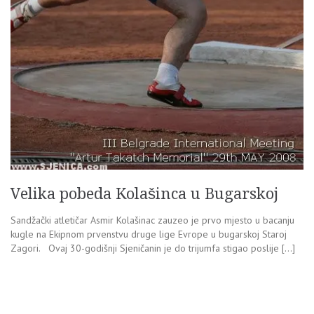
Velika pobeda Kolašinca u Bugarskoj
Sandžački atletičar Asmir Kolašinac zauzeo je prvo mjesto u bacanju
kugle na Ekipnom prvenstvu druge lige Evrope u bugarskoj Staroj
Zagori. Ovaj 30-godišnji Sjeničanin je do trijumfa stigao poslije […]