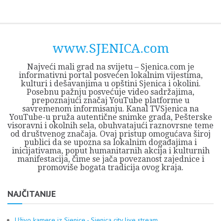
Skip
Opština
JEZERO
FORUM
Početna
Istorija
Privreda
Kultura
Geografija
O
REGIONALNI
ZMAJEVAC
TV
TV
OGLASI
Kontakt
to
Sjenica
Opštine
tvrđavi
CENTAR
iz
SJENICA
content
Sjenica
Sandžaka
www.SJENICA.com
Najveći mali grad na svijetu – Sjenica.com je
informativni portal posvećen lokalnim vijestima,
kulturi i dešavanjima u opštini Sjenica i okolini.
Posebnu pažnju posvećuje video sadržajima,
prepoznajući značaj YouTube platforme u
savremenom informisanju. Kanal TVSjenica na
YouTube-u pruža autentične snimke grada, Pešterske
visoravni i okolnih sela, obuhvatajući raznovrsne teme
od društvenog značaja. Ovaj pristup omogućava široj
publici da se upozna sa lokalnim događajima i
inicijativama, poput humanitarnih akcija i kulturnih
manifestacija, čime se jača povezanost zajednice i
promoviše bogata tradicija ovog kraja.
NAJČITANIJE
Uživo kamere iz Sjenice - Sjenica city live stream