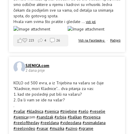
smo odlične aktere u njemu i kadrovi su vrhusnki. Jedva
čekam da podijelim sve sa vama, od detalja sa snimanja
spota, do gotovog spota.
Hvala vam svima što pratite i gledate
...
vidi još
223
4
26
Vidi na Facebook-u
·
Podijeli
SJENICA.com
2 dana prije
KOLO od 500 evra, a iz Trijebina na vašaru se čuje
"Kladnice, mori Kladnice"... dva pitanja za vas:
1. kad ste poslednji put bili na vašaru?
2. Da li vam se ide na vašar?
.
#vašar
#kladnica
#sjenica
#trijebine
#selo
#veselje
#sjenica
com
#sandzak
#srbija
#balkan
#tvsjenica
#reeloftheday
#reeldana
#videodana
#snimakdana
#reelsvideo
#vasar
#muzika
#uzivo
#igranje