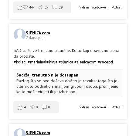
447
27
29
Vidi na Facebook-u
·
Podijeli
SJENICA.com
2 dana prije
SAD su šljive trenutno aktuelne. Kolač koji obavezno treba
da probate.
#kolaci
#marininakuhinja
#sjenica
#sjenicacom
#recepti
Sadržaj trenutno nije dostupan
Razlog što se ovo dešava obično je rezultat toga što je
vlasnik to podijelio s manjom grupom osoba, promijenio
ko to može vidjeti ili je izbrisano.
4
0
0
Vidi na Facebook-u
·
Podijeli
SJENICA.com