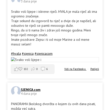
3 dana prije
Svako voli lijepe i iskrene riječi. HVALA je mala riječ ali ima
ogromno značenje.
Traje sekund da izgovoriš tu riječ a dvije da je napišeš, ali
odsustvo te riječi se pamti mnooogo duže.
Ringo, da si ti nama živ i zdrav još mnogo godina. Meni
tvoje riječi mnogo znače.
Imate pozdrave Zejna i ti od moje Marine a od mene
masuz selam!
.
#hvala
#sjenica
#sjenicacom
102
0
6
Vidi na Facebook-u
·
Podijeli
SJENICA.com
4 dana prije
PANORAMA školskog dvorišta o kojem ću ovih dana pisati,
možda već sutra.