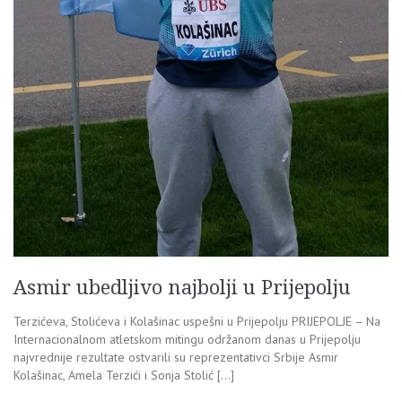
Asmir ubedljivo najbolji u Prijepolju
Terzićeva, Stolićeva i Kolašinac uspešni u Prijepolju PRIJEPOLJE – Na
Internacionalnom atletskom mitingu održanom danas u Prijepolju
najvrednije rezultate ostvarili su reprezentativci Srbije Asmir
Kolašinac, Amela Terzići i Sonja Stolić […]