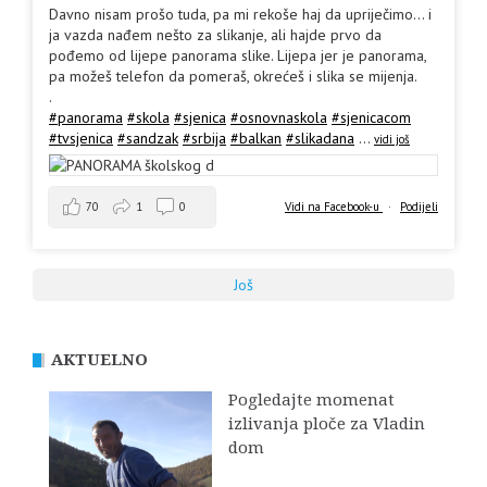
Davno nisam prošo tuda, pa mi rekoše haj da upriječimo... i
ja vazda nađem nešto za slikanje, ali hajde prvo da
pođemo od lijepe panorama slike. Lijepa jer je panorama,
pa možeš telefon da pomeraš, okrećeš i slika se mijenja.
.
#panorama
#skola
#sjenica
#osnovnaskola
#sjenicacom
#tvsjenica
#sandzak
#srbija
#balkan
#slikadana
...
vidi još
70
1
0
Vidi na Facebook-u
·
Podijeli
Još
AKTUELNO
Pogledajte momenat
izlivanja ploče za Vladin
dom