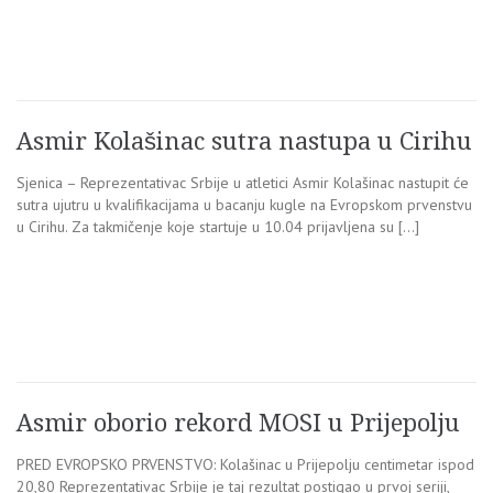
Asmir Kolašinac sutra nastupa u Cirihu
Sjenica – Reprezentativac Srbije u atletici Asmir Kolašinac nastupit će
sutra ujutru u kvalifikacijama u bacanju kugle na Evropskom prvenstvu
u Cirihu. Za takmičenje koje startuje u 10.04 prijavljena su […]
Asmir oborio rekord MOSI u Prijepolju
PRED EVROPSKO PRVENSTVO: Kolašinac u Prijepolju centimetar ispod
20,80 Reprezentativac Srbije je taj rezultat postigao u prvoj seriji,