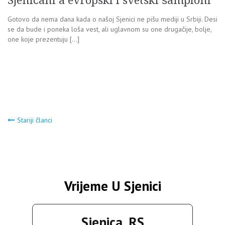
Sjeničani a evropski i svetski šampioni
Gotovo da nema dana kada o našoj Sjenici ne pišu mediji u Srbiji. Desi
se da bude i poneka loša vest, ali uglavnom su one drugačije, bolje,
one koje prezentuju […]
Navigacija
Stariji članci
člancima
Vrijeme U Sjenici
Sjenica, RS