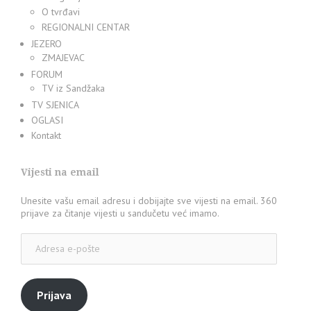
O tvrđavi
REGIONALNI CENTAR
JEZERO
ZMAJEVAC
FORUM
TV iz Sandžaka
TV SJENICA
OGLASI
Kontakt
Vijesti na email
Unesite vašu email adresu i dobijajte sve vijesti na email. 360
prijave za čitanje vijesti u sandučetu već imamo.
Adresa
e-
pošte
Prijava