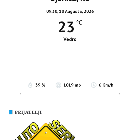
09:30,
10 Augusta, 2026
23
°C
Vedro
Wind Gust:
7 Km/h
Clouds:
0%
Sunrise:
05:39
Sunset:
19:51
39 %
1019 mb
6 Km/h
PRIJATELJI