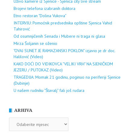
Uživo kamere iz Sjenice - Sjenica city live stream
Brojevi telefona izabranih doktora
Etno restoran "Dolina Vukova"
INTERVJU: Pomoćnik predsednika opštine Sjenica Vahid
Tahirović
Od osumnjičenih Senada i Mubere ni traga ni glasa
Mirza Šoljanin se oženio
"OVAJ SUNET JE RAMAZANSKI POKLON" izjavio je dr doc.
Halilović (Video)
KAKO DOĆI DO VIDIKOVCA "VELIKI VRH" NA SJENIČKOM
JEZERU / PUTOKAZ (Video)
TRAGEDIJA: Momak 21 godinu, poginuo na periferiji Sjenice
(Dubinje)
U našem rudniku "Štavalj" fali još rudara
ARHIVA
ARHIVA