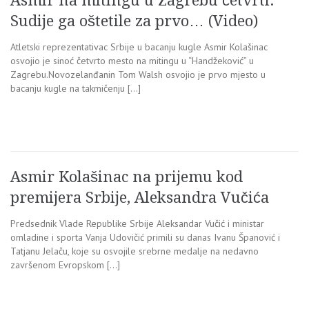
Asmir na mitingu u Zagrebu četvrti.
Sudije ga oštetile za prvo… (Video)
Atletski reprezentativac Srbije u bacanju kugle Asmir Kolašinac
osvojio je sinoć četvrto mesto na mitingu u “Handžeković” u
Zagrebu.Novozelanđanin Tom Walsh osvojio je prvo mjesto u
bacanju kugle na takmičenju […]
Asmir Kolašinac na prijemu kod
premijera Srbije, Aleksandra Vučića
Predsednik Vlade Republike Srbije Aleksandar Vučić i ministar
omladine i sporta Vanja Udovičić primili su danas Ivanu Španović i
Tatjanu Jelaču, koje su osvojile srebrne medalje na nedavno
završenom Evropskom […]