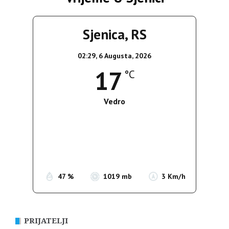
Sjenica, RS
02:29,
6 Augusta, 2026
17
°C
Vedro
Wind Gust:
3 Km/h
Clouds:
0%
Sunrise:
05:35
Sunset:
19:56
47 %
1019 mb
3 Km/h
PRIJATELJI