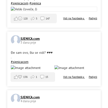
#sjenicacom
#sjenica
Vidi na Facebook-u
·
Podijeli
120
5
147
SJENICA.com
3 dana prije
Đe sam ovo, šta se vidi? ♥️♥️♥️
.
#sjenicacom
138
1
15
Vidi na Facebook-u
·
Podijeli
SJENICA.com
4 dana prije