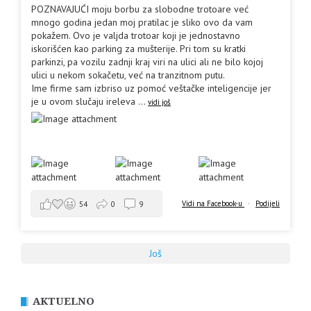
POZNAVAJUĆI moju borbu za slobodne trotoare već
mnogo godina jedan moj pratilac je sliko ovo da vam
pokažem. Ovo je valjda trotoar koji je jednostavno
iskorišćen kao parking za mušterije. Pri tom su kratki
parkinzi, pa vozilu zadnji kraj viri na ulici ali ne bilo kojoj
ulici u nekom sokačetu, već na tranzitnom putu.
Ime firme sam izbriso uz pomoć veštačke inteligencije jer
je u ovom slučaju ireleva
...
vidi još
Vidi na Facebook-u
·
Podijeli
54
0
9
Još
AKTUELNO