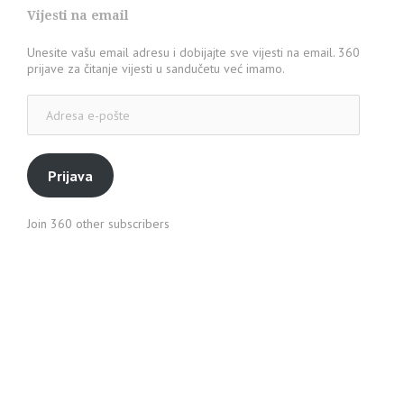
Vijesti na email
Unesite vašu email adresu i dobijajte sve vijesti na email. 360
prijave za čitanje vijesti u sandučetu već imamo.
Adresa
e-
pošte
Prijava
Join 360 other subscribers