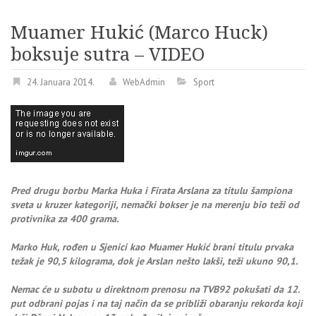
Muamer Hukić (Marco Huck)
boksuje sutra – VIDEO
24. Januara 2014.
WebAdmin
Sport
Pred drugu borbu Marka Huka i Firata Arslana za titulu šampiona
sveta u kruzer kategoriji, nemački bokser je na merenju bio teži od
protivnika za 400 grama.
Marko Huk, rođen u Sjenici kao Muamer Hukić brani titulu prvaka
težak je 90,5 kilograma, dok je Arslan nešto lakši, teži ukuno 90,1.
Nemac će u subotu u direktnom prenosu na TVB92 pokušati da 12.
put odbrani pojas i na taj način da se približi obaranju rekorda koji