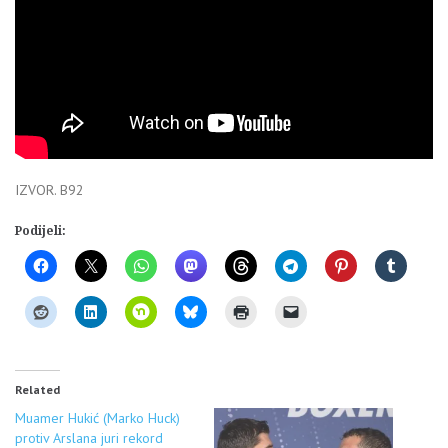
IZVOR. B92
Podijeli:
Related
Muamer Hukić (Marko Huck)
protiv Arslana juri rekord