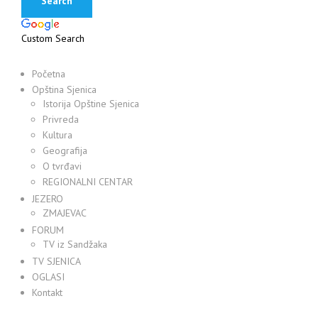
Custom Search
Početna
Opština Sjenica
Istorija Opštine Sjenica
Privreda
Kultura
Geografija
O tvrđavi
REGIONALNI CENTAR
JEZERO
ZMAJEVAC
FORUM
TV iz Sandžaka
TV SJENICA
OGLASI
Kontakt