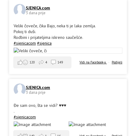
SJENICA.com
3 dana prije
Veliki čoveče, čika Bajo, neka ti je laka zemlja.
Pokoj ti duši.
Rodbini i prijateljima iskreno saučešće.
#sjenicacom
#sjenica
Vidi na Facebook-u
·
Podijeli
120
4
149
SJENICA.com
3 dana prije
Đe sam ovo, šta se vidi? ♥️♥️♥️
.
#sjenicacom
140
1
16
Vidi na Facebook-u
·
Podijeli