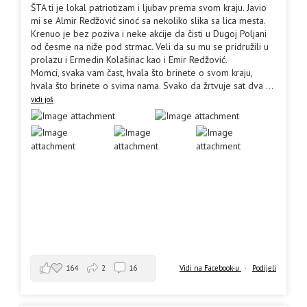
ŠTA ti je lokal patriotizam i ljubav prema svom kraju. Javio
mi se Almir Redžović sinoć sa nekoliko slika sa lica mesta.
Krenuo je bez poziva i neke akcije da čisti u Dugoj Poljani
od česme na niže pod strmac. Veli da su mu se pridružili u
prolazu i Ermedin Kolašinac kao i Emir Redžović.
Momci, svaka vam čast, hvala što brinete o svom kraju,
hvala što brinete o svima nama. Svako da žrtvuje sat dva
...
vidi još
164
2
16
Vidi na Facebook-u
·
Podijeli