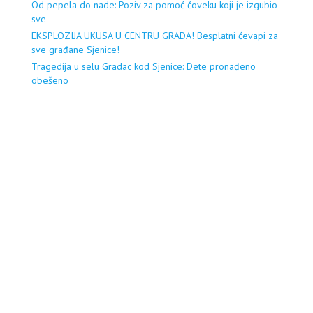
Od pepela do nade: Poziv za pomoć čoveku koji je izgubio
sve
EKSPLOZIJA UKUSA U CENTRU GRADA! Besplatni ćevapi za
sve građane Sjenice!
Tragedija u selu Gradac kod Sjenice: Dete pronađeno
obešeno