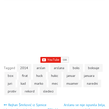
Tagged
2014
arslan
arslana
boks
boksuje
box
firat
huck
hukic
januar
januara
juri
kad
marko
mec
muamer
naredni
protiv
rekord
sledeci
Navigacija
Rejhan Šmrković iz Sjenice
Arslanu se nije ispunila želja,