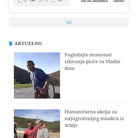
Još
AKTUELNO
Pogledajte momenat
izlivanja ploče za Vladin
dom
Humanitarna akcija za
najugroženijeg mladića iz
Srbije