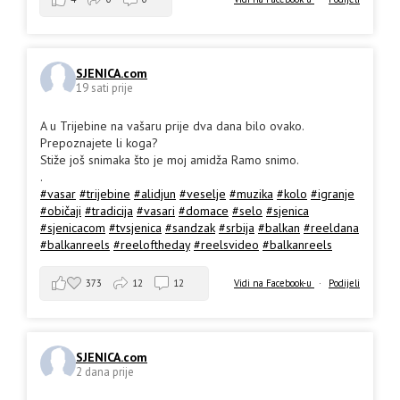
SJENICA.com
19 sati prije
A u Trijebine na vašaru prije dva dana bilo ovako.
Prepoznajete li koga?
Stiže još snimaka što je moj amidža Ramo snimo.
.
#vasar
#trijebine
#alidjun
#veselje
#muzika
#kolo
#igranje
#običaji
#tradicija
#vasari
#domace
#selo
#sjenica
#sjenicacom
#tvsjenica
#sandzak
#srbija
#balkan
#reeldana
#balkanreels
#reeloftheday
#reelsvideo
#balkanreels
373
12
12
Vidi na Facebook-u
·
Podijeli
SJENICA.com
2 dana prije