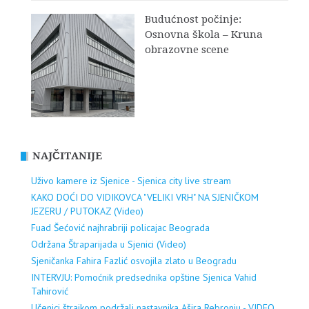
Budućnost počinje:
Osnovna škola – Kruna
obrazovne scene
NAJČITANIJE
Uživo kamere iz Sjenice - Sjenica city live stream
KAKO DOĆI DO VIDIKOVCA "VELIKI VRH" NA SJENIČKOM
JEZERU / PUTOKAZ (Video)
Fuad Šećović najhrabriji policajac Beograda
Održana Štraparijada u Sjenici (Video)
Sjeničanka Fahira Fazlić osvojila zlato u Beogradu
INTERVJU: Pomoćnik predsednika opštine Sjenica Vahid
Tahirović
Učenici štrajkom podržali nastavnika Ašira Rebronju - VIDEO