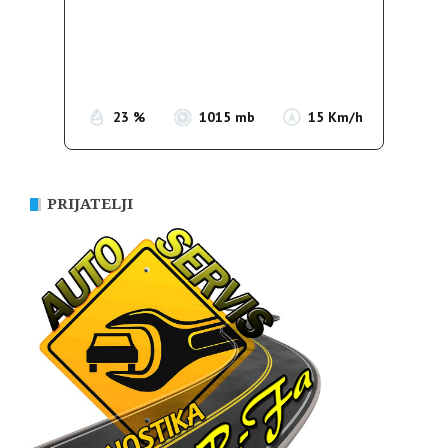
Clouds:
1%
Sunrise:
05:35
Sunset:
19:56
23 %
1015 mb
15 Km/h
PRIJATELJI