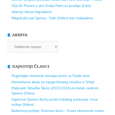
OGLAS: Placevi u ulici Kralja Petra na prodaju (Foto)
Intervju: Harun Hajradinovi
Magistralni put Sjenica - Tutin (Video) bez makadama
ARHIVA
ARHIVA
NAJNOVIJI ČLANCI
Pogledajte momenat izlivanja ploče za Vladin dom
Humanitarna akcija za najugroženijeg mladića iz Srbije
Maturanti Tehničke Škole (2023/2024) prošetali centrom
Sjenice (Video)
Sigurnost Sjenice: Borba protiv bahatog parkiranja i brze
vožnje (Video)
Budućnost počinje: Osnovna škola – Kruna obrazovne scene