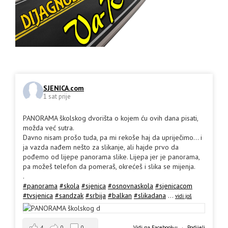
SJENICA.com
1 sat prije
PANORAMA školskog dvorišta o kojem ću ovih dana pisati,
možda već sutra.
Davno nisam prošo tuda, pa mi rekoše haj da upriječimo... i
ja vazda nađem nešto za slikanje, ali hajde prvo da
pođemo od lijepe panorama slike. Lijepa jer je panorama,
pa možeš telefon da pomeraš, okrećeš i slika se mijenja.
.
#panorama
#skola
#sjenica
#osnovnaskola
#sjenicacom
#tvsjenica
#sandzak
#srbija
#balkan
#slikadana
...
vidi još
4
0
0
Vidi na Facebook-u
·
Podijeli