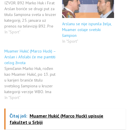
IZVOR. B92 Marko Huk i Firat
Arslan boriće se drugi put za
titulu šampiona sveta u kruzer
kategoriji, 25. januara uz
Arslanu se nije ispunila želja,
prenos na televiziji B92. Pre
Muamer ostaje svetski
15 meseci Huk, koji je
In "Sport"
šampion
poreklom iz Sjenice gde je
In "Sport"
rođen pod imenom Muamer
Hukić, savladao je rivala na
Muamer Hukić (Marco Huck) –
bodove u Haleu. Arslan je…
Arslan i Afolabi će me pamtiti
celog života
Sjeničanin Marko Huk, rođen
kao Muamer Hukić, po 13. put
u karijeri braniće titulu
svetskog šampiona u kruzer
kategoriji verzije WBO. Ima
protivnika za sada nije
In "Sport"
poznato, ali to može biti bilo
ko od prvih 15 na rang listi.
Hukić je do sada 12 puta
Čitaj još:
Muamer Hukić (Marco Huck) upisuje
branio titulu, od toga tri…
fakultet u Srbiji