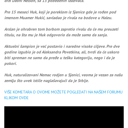
drži Džoni Nelson, sa 13 pobeđenih izazivača.
Pre 15 meseci Huk, koji je poreklom iz Sjenice gde je rođen pod
imenom Muamer Hukić, savladao je rivala na bodove u Haleu.
Arslan je ohrabren tom borbom zapretio rivalu da će mu preuzeti
titulu, na šta mu je Huk odgovorio da može samo da sanja.
Aktuelni šampion je već postavio i naredne visoke ciljeve. Pre dve
godine izgubio je od Aleksandra Povetkina, ali, tvrdi da će uskoro
biti spreman ne samo da pređe u tešku kategoriju, nego i da je
pokori.
Huk, naturalizovani Nemac rodjen u Sjenici, veoma je vezan za našu
zemlju što uvek ističe naglašavajući da je Srbije.
VIŠE KOMETARA O OVOME MOŽETE POGLEDATI NA NAŠEM FORUMU
KLIKOM OVDE