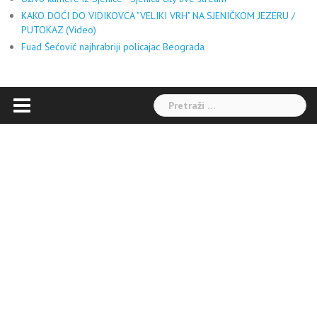
KAKO DOĆI DO VIDIKOVCA "VELIKI VRH" NA SJENIČKOM JEZERU /
PUTOKAZ (Video)
Fuad Šećović najhrabriji policajac Beograda
Pretraga: