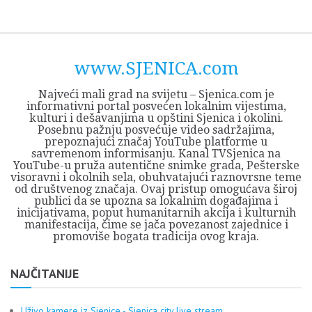
Skip
Opština
JEZERO
FORUM
Početna
Istorija
Privreda
Kultura
Geografija
O
REGIONALNI
ZMAJEVAC
TV
TV
OGLASI
Kontakt
to
Sjenica
Opštine
tvrđavi
CENTAR
iz
SJENICA
content
Sjenica
Sandžaka
www.SJENICA.com
Najveći mali grad na svijetu – Sjenica.com je
informativni portal posvećen lokalnim vijestima,
kulturi i dešavanjima u opštini Sjenica i okolini.
Posebnu pažnju posvećuje video sadržajima,
prepoznajući značaj YouTube platforme u
savremenom informisanju. Kanal TVSjenica na
YouTube-u pruža autentične snimke grada, Pešterske
visoravni i okolnih sela, obuhvatajući raznovrsne teme
od društvenog značaja. Ovaj pristup omogućava široj
publici da se upozna sa lokalnim događajima i
inicijativama, poput humanitarnih akcija i kulturnih
manifestacija, čime se jača povezanost zajednice i
promoviše bogata tradicija ovog kraja.
NAJČITANIJE
Uživo kamere iz Sjenice - Sjenica city live stream