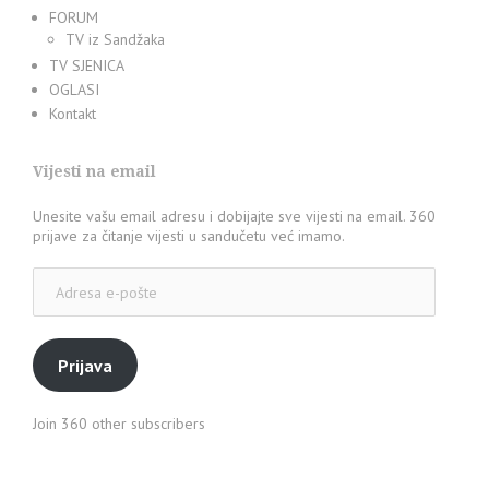
FORUM
TV iz Sandžaka
TV SJENICA
OGLASI
Kontakt
Vijesti na email
Unesite vašu email adresu i dobijajte sve vijesti na email. 360
prijave za čitanje vijesti u sandučetu već imamo.
Adresa
e-
pošte
Prijava
Join 360 other subscribers