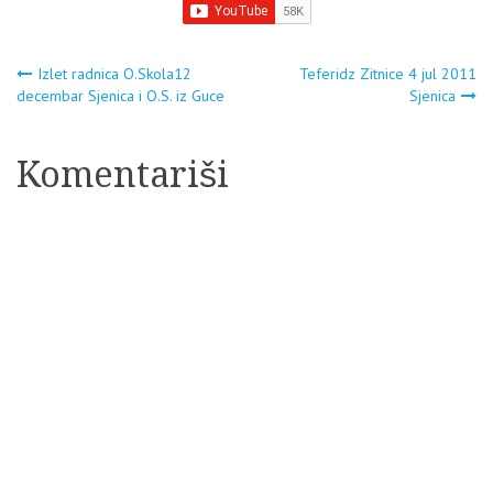
Navigacija
Izlet radnica O.Skola12
Teferidz Zitnice 4 jul 2011
decembar Sjenica i O.S. iz Guce
Sjenica
članaka
Komentariši