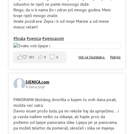
odsustvo te riječi se pamti mnooogo duže.
Ringo, da si ti nama živ i zdrav još mnogo godina. Meni
tvoje riječi mnogo znače.
Imate pozdrave Zejna i ti od moje Marine a od mene
masuz selam!
.
#hvala
#sjenica
#sjenicacom
102
0
6
Vidi na Facebook-u
·
Podijeli
SJENICA.com
4 dana prije
PANORAMA školskog dvorišta o kojem ću ovih dana pisati,
možda već sutra.
Davno nisam prošo tuda, pa mi rekoše haj da upriječimo... i
ja vazda nađem nešto za slikanje, ali hajde prvo da
pođemo od lijepe panorama slike. Lijepa jer je panorama,
pa možeš telefon da pomeraš, okrećeš i slika se mijenja.
.