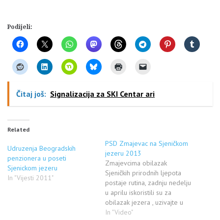
Podijeli:
Čitaj još:
Signalizacija za SKI Centar ari
Related
PSD Zmajevac na Sjeničkom
Udruzenja Beogradskih
jezeru 2013
penzionera u poseti
Zmajevcima obilazak
Sjenickom jezeru
Sjeničkih prirodnih ljepota
In "Vijesti 2011"
postaje rutina, zadnju nedelju
u aprilu iskoristili su za
obilazak jezera , uzivajte u
kadrovima ...
In "Video"