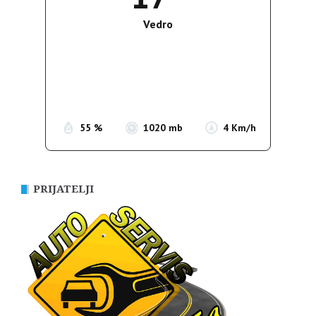
Vedro
Wind Gust:
3 Km/h
Clouds:
0%
Sunrise:
05:39
Sunset:
19:51
55 %
1020 mb
4 Km/h
PRIJATELJI