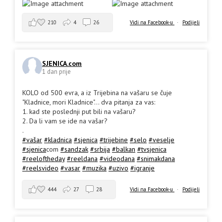
210
4
26
Vidi na Facebook-u
·
Podijeli
SJENICA.com
1 dan prije
KOLO od 500 evra, a iz Trijebina na vašaru se čuje
"Kladnice, mori Kladnice"... dva pitanja za vas:
1. kad ste poslednji put bili na vašaru?
2. Da li vam se ide na vašar?
.
#vašar
#kladnica
#sjenica
#trijebine
#selo
#veselje
#sjenica
com
#sandzak
#srbija
#balkan
#tvsjenica
#reeloftheday
#reeldana
#videodana
#snimakdana
#reelsvideo
#vasar
#muzika
#uzivo
#igranje
444
27
28
Vidi na Facebook-u
·
Podijeli