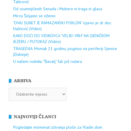
Tahirović
Od osumnjičenih Senada i Mubere ni traga ni glasa
Mirza Šoljanin se oženio
"OVAJ SUNET JE RAMAZANSKI POKLON" izjavio je dr doc.
Halilović (Video)
KAKO DOĆI DO VIDIKOVCA "VELIKI VRH" NA SJENIČKOM
JEZERU / PUTOKAZ (Video)
TRAGEDIJA: Momak 21 godinu, poginuo na periferiji Sjenice
(Dubinje)
U našem rudniku "Štavalj" fali još rudara
ARHIVA
ARHIVA
NAJNOVIJI ČLANCI
Pogledajte momenat izlivanja ploče za Vladin dom