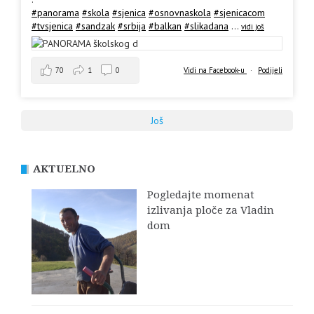
#panorama
#skola
#sjenica
#osnovnaskola
#sjenicacom
#tvsjenica
#sandzak
#srbija
#balkan
#slikadana
...
vidi još
70
1
0
Vidi na Facebook-u
·
Podijeli
Još
AKTUELNO
Pogledajte momenat
izlivanja ploče za Vladin
dom