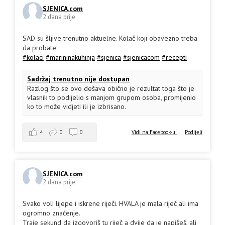
SJENICA.com
2 dana prije
SAD su šljive trenutno aktuelne. Kolač koji obavezno treba
da probate.
#kolaci
#marininakuhinja
#sjenica
#sjenicacom
#recepti
Sadržaj trenutno nije dostupan
Razlog što se ovo dešava obično je rezultat toga što je
vlasnik to podijelio s manjom grupom osoba, promijenio
ko to može vidjeti ili je izbrisano.
4
0
0
Vidi na Facebook-u
·
Podijeli
SJENICA.com
2 dana prije
Svako voli lijepe i iskrene riječi. HVALA je mala riječ ali ima
ogromno značenje.
Traje sekund da izgovoriš tu riječ a dvije da je napišeš, ali