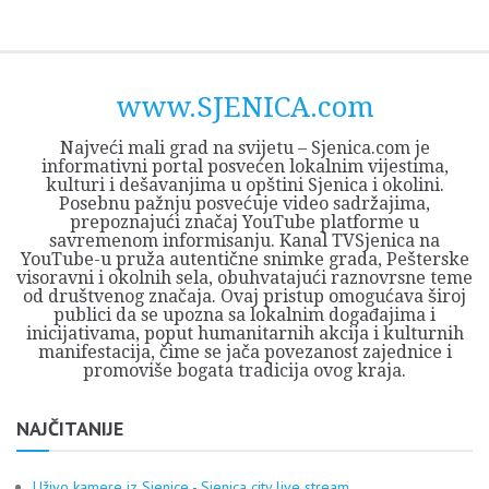
Skip
Opština
JEZERO
FORUM
Početna
Istorija
Privreda
Kultura
Geografija
O
REGIONALNI
ZMAJEVAC
TV
TV
OGLASI
Kontakt
to
Sjenica
Opštine
tvrđavi
CENTAR
iz
SJENICA
content
Sjenica
Sandžaka
www.SJENICA.com
Najveći mali grad na svijetu – Sjenica.com je
informativni portal posvećen lokalnim vijestima,
kulturi i dešavanjima u opštini Sjenica i okolini.
Posebnu pažnju posvećuje video sadržajima,
prepoznajući značaj YouTube platforme u
savremenom informisanju. Kanal TVSjenica na
YouTube-u pruža autentične snimke grada, Pešterske
visoravni i okolnih sela, obuhvatajući raznovrsne teme
od društvenog značaja. Ovaj pristup omogućava široj
publici da se upozna sa lokalnim događajima i
inicijativama, poput humanitarnih akcija i kulturnih
manifestacija, čime se jača povezanost zajednice i
promoviše bogata tradicija ovog kraja.
NAJČITANIJE
Uživo kamere iz Sjenice - Sjenica city live stream