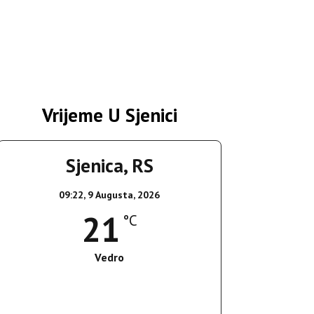
Vrijeme U Sjenici
Sjenica, RS
09:22,
9 Augusta, 2026
21
°C
Vedro
Wind Gust:
13 Km/h
Clouds:
0%
Sunrise:
05:38