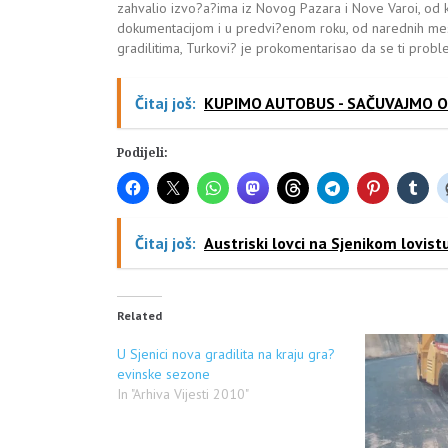
zahvalio izvo?a?ima iz Novog Pazara i Nove Varoi, od 
dokumentacijom i u predvi?enom roku, od narednih mes
gradilitima, Turkovi? je prokomentarisao da se ti probl
Čitaj još:
KUPIMO AUTOBUS - SAČUVAJMO 
Podijeli:
Čitaj još:
Austriski lovci na Sjenikom lovist
Related
U Sjenici nova gradilita na kraju gra?
evinske sezone
In "Arhiva Vijesti 2010"