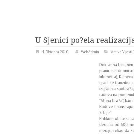
U Sjenici po?ela realizaci
4. Oktobra 2010.
WebAdmin
Arhiva Vijesti
Dok se na lokalnim
planiranih deonica:
kilometra), Kamenic
gradi se tranzitna 
izgradnja saobra?aj
radova na pomenuti
”Slona bra?a”, kao 
Radove finansiraju: 
Srbije”.
Prilikom obilaska r
deonica od 600.meta
medije, rekao da ?e