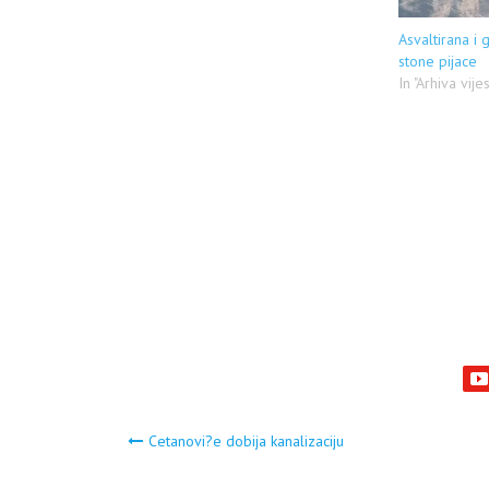
Asvaltirana i 
stone pijace
In "Arhiva vije
Navigacija
Cetanovi?e dobija kanalizaciju