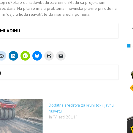
kojih o?ekuje da radovibudu zavreni u skladu sa projektnom
ec dana. Na pitanje ima li problema imovinsko pravne prirode na
emi ”daju u hodu reavati”, te da nisu vredni pomena.
OMLADINU
u
Dodatna sredstva za kruni tok i javnu
rasvetu
In "Vijesti 2011"