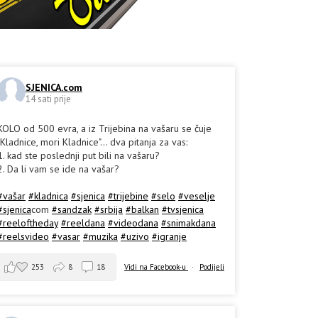
SJENICA.com
14 sati prije
KOLO od 500 evra, a iz Trijebina na vašaru se čuje
"Kladnice, mori Kladnice"... dva pitanja za vas:
1. kad ste poslednji put bili na vašaru?
2. Da li vam se ide na vašar?
#vašar
#kladnica
#sjenica
#trijebine
#selo
#veselje
#sjenica
com
#sandzak
#srbija
#balkan
#tvsjenica
#reeloftheday
#reeldana
#videodana
#snimakdana
#reelsvideo
#vasar
#muzika
#uzivo
#igranje
253
8
18
Vidi na Facebook-u
·
Podijeli