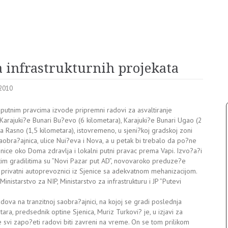
ja infrastrukturnih projekata
 2010
 putnim pravcima izvode pripremni radovi za asvaltiranje
 Karajuki?e Bunari Bu?evo (6 kilometara), Karajuki?e Bunari Ugao (2
a Rasno (1,5 kilometara), istovremeno, u sjeni?koj gradskoj zoni
saobra?ajnica, ulice Nui?eva i Nova, a u petak bi trebalo da po?ne
nice oko Doma zdravlja i lokalni putni pravac prema Vapi. Izvo?a?i
m gradilitima su ”Novi Pazar put AD”, novovaroko preduze?e
i privatni autoprevoznici iz Sjenice sa adekvatnom mehanizacijom.
Ministarstvo za NIP, Ministarstvo za infrastrukturu i JP ”Putevi
adova na tranzitnoj saobra?ajnici, na kojoj se gradi poslednja
ra, predsednik optine Sjenica, Muriz Turkovi? je, u izjavi za
 svi zapo?eti radovi biti zavreni na vreme. On se tom prilikom