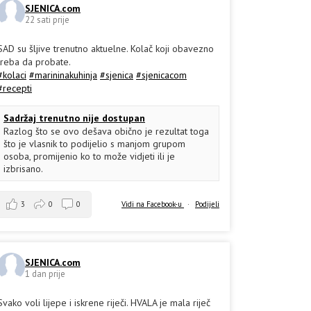
SJENICA.com
22 sati prije
SAD su šljive trenutno aktuelne. Kolač koji obavezno
treba da probate.
#kolaci
#marininakuhinja
#sjenica
#sjenicacom
#recepti
Sadržaj trenutno nije dostupan
Razlog što se ovo dešava obično je rezultat toga
što je vlasnik to podijelio s manjom grupom
osoba, promijenio ko to može vidjeti ili je
izbrisano.
3
0
0
Vidi na Facebook-u
·
Podijeli
SJENICA.com
1 dan prije
Svako voli lijepe i iskrene riječi. HVALA je mala riječ