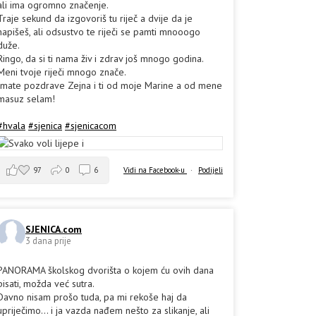
ali ima ogromno značenje.
Traje sekund da izgovoriš tu riječ a dvije da je
napišeš, ali odsustvo te riječi se pamti mnooogo
duže.
Ringo, da si ti nama živ i zdrav još mnogo godina.
Meni tvoje riječi mnogo znače.
Imate pozdrave Zejna i ti od moje Marine a od mene
masuz selam!
#hvala
#sjenica
#sjenicacom
97
0
6
Vidi na Facebook-u
·
Podijeli
SJENICA.com
3 dana prije
PANORAMA školskog dvorišta o kojem ću ovih dana
pisati, možda već sutra.
Davno nisam prošo tuda, pa mi rekoše haj da
upriječimo... i ja vazda nađem nešto za slikanje, ali