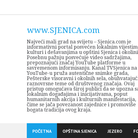
Skip
to
content
www.SJENICA.com
Najveći mali grad na svijetu – Sjenica.com je
informativni portal posvećen lokalnim vijestim
kulturi i dešavanjima u opštini Sjenica i okolini
Posebnu pažnju posvećuje video sadržajima,
prepoznajući značaj YouTube platforme u
savremenom informisanju. Kanal TVSjenica na
YouTube-u pruža autentične snimke grada,
Pešterske visoravni i okolnih sela, obuhvatajuć
raznovrsne teme od društvenog značaja. Ovaj
pristup omogućava široj publici da se upozna s
lokalnim događajima i inicijativama, poput
humanitarnih akcija i kulturnih manifestacija,
čime se jača povezanost zajednice i promoviše
bogata tradicija ovog kraja.
POČETNA
OPŠTINA SJENICA
JEZERO
F