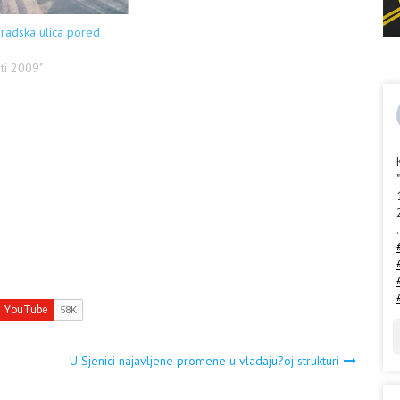
gradska ulica pored
sti 2009"
.
U Sjenici najavljene promene u vladaju?oj strukturi