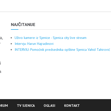
NAJČITANIJE
a,
Uživo kamere iz Sjenice - Sjenica city live stream
.
Intervju: Harun Hajradinovi
INTERVJU: Pomoćnik predsednika opštine Sjenica Vahid Tahirović
i
a
ORUM
TV SJENICA
OGLASI
KONTAKT