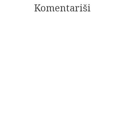
članaka
Komentariši