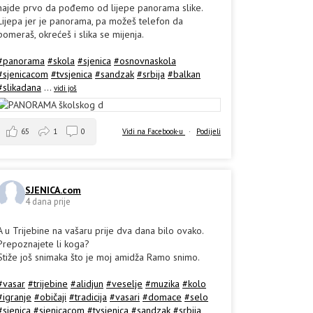
hajde prvo da pođemo od lijepe panorama slike.
Lijepa jer je panorama, pa možeš telefon da
pomeraš, okrećeš i slika se mijenja.
#panorama
#skola
#sjenica
#osnovnaskola
#sjenicacom
#tvsjenica
#sandzak
#srbija
#balkan
#slikadana
...
vidi još
65
1
0
Vidi na Facebook-u
·
Podijeli
SJENICA.com
4 dana prije
A u Trijebine na vašaru prije dva dana bilo ovako.
Prepoznajete li koga?
Stiže još snimaka što je moj amidža Ramo snimo.
#vasar
#trijebine
#alidjun
#veselje
#muzika
#kolo
#igranje
#običaji
#tradicija
#vasari
#domace
#selo
#sjenica
#sjenicacom
#tvsjenica
#sandzak
#srbija