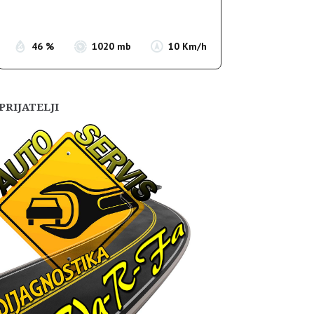
Sunset:
19:52
46 %
1020 mb
10 Km/h
PRIJATELJI