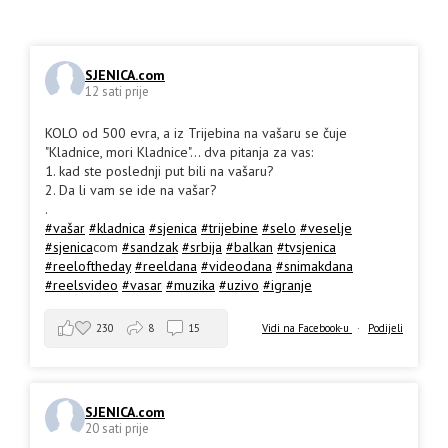
SJENICA.com
12 sati prije
KOLO od 500 evra, a iz Trijebina na vašaru se čuje
"Kladnice, mori Kladnice"... dva pitanja za vas:
1. kad ste poslednji put bili na vašaru?
2. Da li vam se ide na vašar?
.
#vašar
#kladnica
#sjenica
#trijebine
#selo
#veselje
#sjenica
com
#sandzak
#srbija
#balkan
#tvsjenica
#reeloftheday
#reeldana
#videodana
#snimakdana
#reelsvideo
#vasar
#muzika
#uzivo
#igranje
230
8
15
Vidi na Facebook-u
·
Podijeli
SJENICA.com
20 sati prije