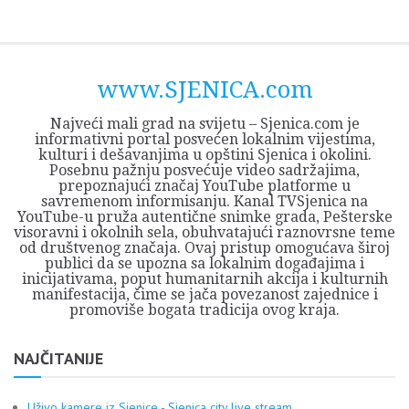
Skip
Opština
JEZERO
FORUM
Početna
Istorija
Privreda
Kultura
Geografija
O
REGIONALNI
ZMAJEVAC
TV
TV
OGLASI
Kontakt
to
Sjenica
Opštine
tvrđavi
CENTAR
iz
SJENICA
content
Sjenica
Sandžaka
www.SJENICA.com
Najveći mali grad na svijetu – Sjenica.com je
informativni portal posvećen lokalnim vijestima,
kulturi i dešavanjima u opštini Sjenica i okolini.
Posebnu pažnju posvećuje video sadržajima,
prepoznajući značaj YouTube platforme u
savremenom informisanju. Kanal TVSjenica na
YouTube-u pruža autentične snimke grada, Pešterske
visoravni i okolnih sela, obuhvatajući raznovrsne teme
od društvenog značaja. Ovaj pristup omogućava široj
publici da se upozna sa lokalnim događajima i
inicijativama, poput humanitarnih akcija i kulturnih
manifestacija, čime se jača povezanost zajednice i
promoviše bogata tradicija ovog kraja.
NAJČITANIJE
Uživo kamere iz Sjenice - Sjenica city live stream