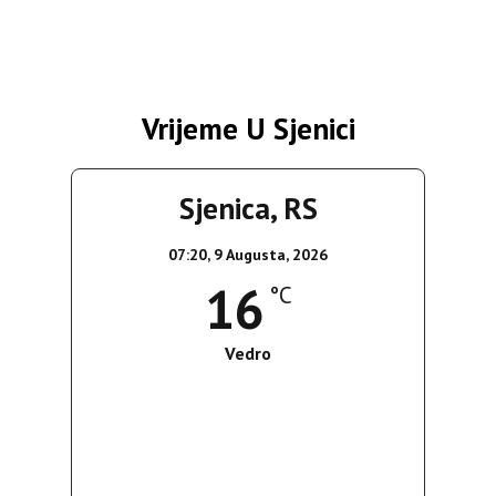
Vrijeme U Sjenici
Sjenica, RS
07:20,
9 Augusta, 2026
16
°C
Vedro
Wind Gust:
5 Km/h
Clouds:
8%
Sunrise:
05:38
Sunset:
19:52