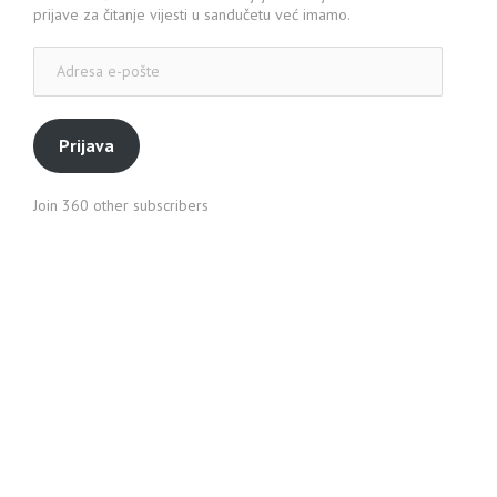
prijave za čitanje vijesti u sandučetu već imamo.
Adresa
e-
pošte
Prijava
Join 360 other subscribers