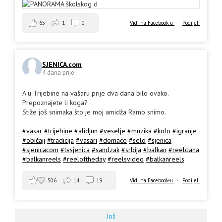
65
1
0
Vidi na Facebook-u
·
Podijeli
SJENICA.com
4 dana prije
A u Trijebine na vašaru prije dva dana bilo ovako.
Prepoznajete li koga?
Stiže još snimaka što je moj amidža Ramo snimo.
.
#vasar
#trijebine
#alidjun
#veselje
#muzika
#kolo
#igranje
#običaji
#tradicija
#vasari
#domace
#selo
#sjenica
#sjenicacom
#tvsjenica
#sandzak
#srbija
#balkan
#reeldana
#balkanreels
#reeloftheday
#reelsvideo
#balkanreels
506
14
19
Vidi na Facebook-u
·
Podijeli
Još