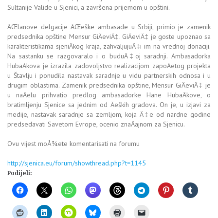
Sultanije Valide u Sjenici, a završena prijemom u opštini.
ÄŒlanove delgacije ÄŒeške ambasade u Srbiji, primio je zamenik
predsednika opštine Mensur GiÄeviÄ‡. GiÄeviÄ‡ je goste upoznao sa
karakteristikama sjeniÄkog kraja, zahvaljujuÄ‡i im na vrednoj donaciji.
Na sastanku se razgovaralo i o buduÄ‡oj saradnji. Ambasadorka
HubaÄkova je izrazila zadovoljstvo realizacijom zapoÄetog projekta
u Štavlju i ponudila nastavak saradnje u vidu partnerskih odnosa i u
drugim oblastima. Zamenik predsednika opštine, Mensur GiÄeviÄ‡ je
u naÄelu prihvatio predlog ambasadorke Hane HubaÄkove, o
bratimljenju Sjenice sa jednim od Äeških gradova. On je, u izjavi za
medije, nastavak saradnje sa zemljom, koja Ä‡e od nardne godine
predsedavati Savetom Evrope, ocenio znaÄajnom za Sjenicu.
Ovu vijest moÅ¾ete komentarisati na forumu
http://sjenica.eu/forum/showthread.php?t=1145
Podijeli: