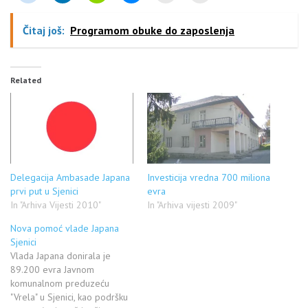
Čitaj još:
Programom obuke do zaposlenja
Related
Delegacija Ambasade Japana
Investicija vredna 700 miliona
prvi put u Sjenici
evra
In "Arhiva Vijesti 2010"
In "Arhiva vijesti 2009"
Nova pomoć vlade Japana
Sjenici
Vlada Japana donirala je
89.200 evra Javnom
komunalnom preduzeću
"Vrela" u Sjenici, kao podršku