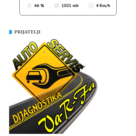
66 %
1021 mb
4 Km/h
PRIJATELJI