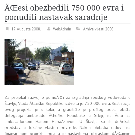
ÄŒesi obezbedili 750 000 evra i
ponudili nastavak saradnje
17. Augusta 2008.
WebAdmin
Arhiva vijesti 2008
Za projekat razvojne pomoÄ‡i za izgradnju seoskog vodovoda u
Štavlju, Vlada ÄŒeške Republike izdvoila je 750 000 evra. Realizacija
ovog projekta je u toku, a gradilište je prošlog petka obišla
delegacija ambasade ÄŒeške Republike u Srbiji, na Äelu sa
ambasadorkom Hanom HubaÄkovom. U Štavlju su ih doÄekali
predstavnici lokalne vlasti i privrede. Nakon obilaska radova na
finansiranom projektu, poseta je nastavljena, obilaskom dÅ¾amije