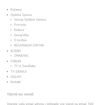
Početna
Opština Sjenica
Istorija Opštine Sjenica
Privreda
Kultura
Geografija
O tvrđavi
REGIONALNI CENTAR
JEZERO
ZMAJEVAC
FORUM
TV iz Sandžaka
TV SJENICA
OGLASI
Kontakt
Vijesti na email
Unesite vašu email adresu i dobijajte sve vijesti na email. 360