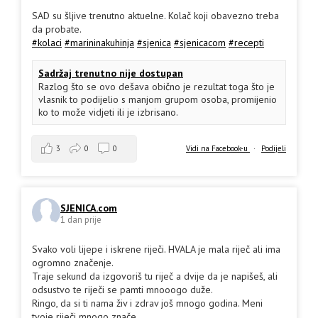
SAD su šljive trenutno aktuelne. Kolač koji obavezno treba
da probate.
#kolaci
#marininakuhinja
#sjenica
#sjenicacom
#recepti
Sadržaj trenutno nije dostupan
Razlog što se ovo dešava obično je rezultat toga što je
vlasnik to podijelio s manjom grupom osoba, promijenio
ko to može vidjeti ili je izbrisano.
3
0
0
Vidi na Facebook-u
·
Podijeli
SJENICA.com
1 dan prije
Svako voli lijepe i iskrene riječi. HVALA je mala riječ ali ima
ogromno značenje.
Traje sekund da izgovoriš tu riječ a dvije da je napišeš, ali
odsustvo te riječi se pamti mnooogo duže.
Ringo, da si ti nama živ i zdrav još mnogo godina. Meni
tvoje riječi mnogo znače.