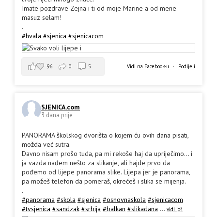
Imate pozdrave Zejna i ti od moje Marine a od mene
masuz selam!
.
#hvala
#sjenica
#sjenicacom
96
0
5
Vidi na Facebook-u
·
Podijeli
SJENICA.com
3 dana prije
PANORAMA školskog dvorišta o kojem ću ovih dana pisati,
možda već sutra.
Davno nisam prošo tuda, pa mi rekoše haj da upriječimo... i
ja vazda nađem nešto za slikanje, ali hajde prvo da
pođemo od lijepe panorama slike. Lijepa jer je panorama,
pa možeš telefon da pomeraš, okrećeš i slika se mijenja.
.
#panorama
#skola
#sjenica
#osnovnaskola
#sjenicacom
#tvsjenica
#sandzak
#srbija
#balkan
#slikadana
...
vidi još