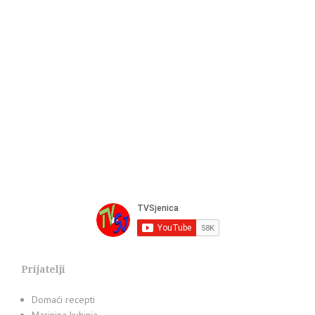
Prijatelji
Domaći recepti
Marinina kuhinja