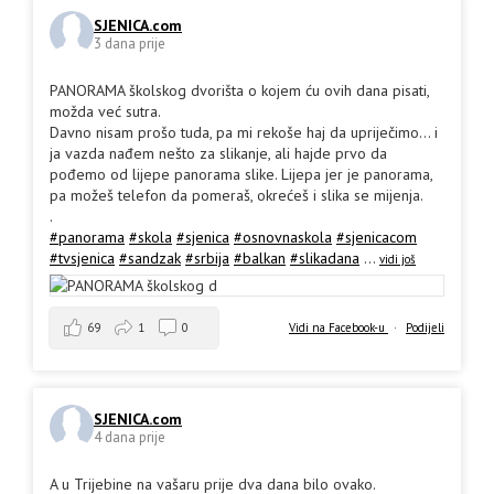
SJENICA.com
3 dana prije
PANORAMA školskog dvorišta o kojem ću ovih dana pisati,
možda već sutra.
Davno nisam prošo tuda, pa mi rekoše haj da upriječimo... i
ja vazda nađem nešto za slikanje, ali hajde prvo da
pođemo od lijepe panorama slike. Lijepa jer je panorama,
pa možeš telefon da pomeraš, okrećeš i slika se mijenja.
.
#panorama
#skola
#sjenica
#osnovnaskola
#sjenicacom
#tvsjenica
#sandzak
#srbija
#balkan
#slikadana
...
vidi još
69
1
0
Vidi na Facebook-u
·
Podijeli
SJENICA.com
4 dana prije
A u Trijebine na vašaru prije dva dana bilo ovako.