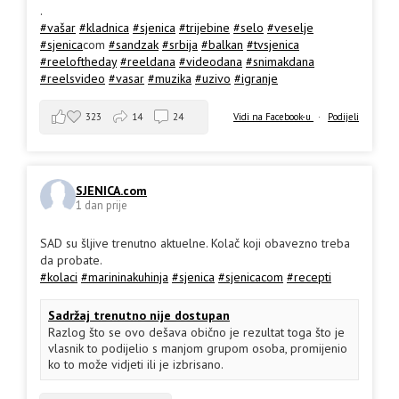
.
#vašar
#kladnica
#sjenica
#trijebine
#selo
#veselje
#sjenica
com
#sandzak
#srbija
#balkan
#tvsjenica
#reeloftheday
#reeldana
#videodana
#snimakdana
#reelsvideo
#vasar
#muzika
#uzivo
#igranje
323
14
24
Vidi na Facebook-u
·
Podijeli
SJENICA.com
1 dan prije
SAD su šljive trenutno aktuelne. Kolač koji obavezno treba
da probate.
#kolaci
#marininakuhinja
#sjenica
#sjenicacom
#recepti
Sadržaj trenutno nije dostupan
Razlog što se ovo dešava obično je rezultat toga što je
vlasnik to podijelio s manjom grupom osoba, promijenio
ko to može vidjeti ili je izbrisano.