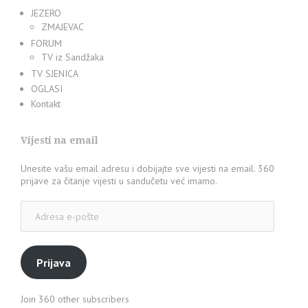
JEZERO
ZMAJEVAC
FORUM
TV iz Sandžaka
TV SJENICA
OGLASI
Kontakt
Vijesti na email
Unesite vašu email adresu i dobijajte sve vijesti na email. 360
prijave za čitanje vijesti u sandučetu već imamo.
Adresa
e-
pošte
Prijava
Join 360 other subscribers