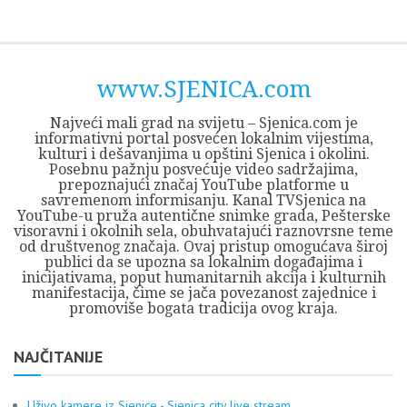
Skip
Opština
JEZERO
FORUM
Početna
Istorija
Privreda
Kultura
Geografija
O
REGIONALNI
ZMAJEVAC
TV
TV
OGLASI
Kontakt
to
Sjenica
Opštine
tvrđavi
CENTAR
iz
SJENICA
content
Sjenica
Sandžaka
www.SJENICA.com
Najveći mali grad na svijetu – Sjenica.com je
informativni portal posvećen lokalnim vijestima,
kulturi i dešavanjima u opštini Sjenica i okolini.
Posebnu pažnju posvećuje video sadržajima,
prepoznajući značaj YouTube platforme u
savremenom informisanju. Kanal TVSjenica na
YouTube-u pruža autentične snimke grada, Pešterske
visoravni i okolnih sela, obuhvatajući raznovrsne teme
od društvenog značaja. Ovaj pristup omogućava široj
publici da se upozna sa lokalnim događajima i
inicijativama, poput humanitarnih akcija i kulturnih
manifestacija, čime se jača povezanost zajednice i
promoviše bogata tradicija ovog kraja.
NAJČITANIJE
Uživo kamere iz Sjenice - Sjenica city live stream