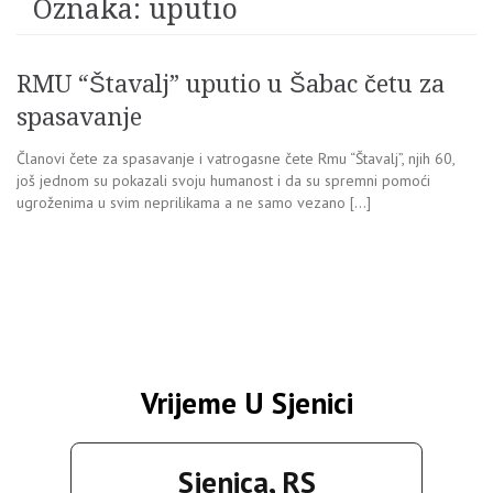
Oznaka:
uputio
RMU “Štavalj” uputio u Šabac četu za
spasavanje
Članovi čete za spasavanje i vatrogasne čete Rmu “Štavalj”, njih 60,
još jednom su pokazali svoju humanost i da su spremni pomoći
ugroženima u svim neprilikama a ne samo vezano […]
Vrijeme U Sjenici
Sjenica, RS