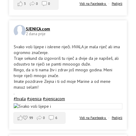
3
0
0
Vidi na Facebook-u
·
Podijeli
SJENICA.com
2 dana prije
Svako voli lijepe i iskrene riječi. HVALA je mala riječ ali ima
ogromno značenje.
Traje sekund da izgovoriš tu riječ a dvije da je napišeš, ali
odsustvo te riječi se pamti mnooogo duže.
Ringo, da si ti nama živ i zdrav još mnogo godina. Meni
tvoje riječi mnogo znače.
Imate pozdrave Zejna i ti od moje Marine a od mene
masuz selam!
.
#hvala
#sjenica
#sjenicacom
99
0
6
Vidi na Facebook-u
·
Podijeli