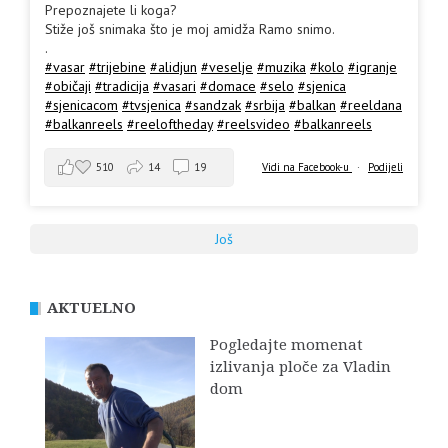
Prepoznajete li koga?
Stiže još snimaka što je moj amidža Ramo snimo.
.
#vasar
#trijebine
#alidjun
#veselje
#muzika
#kolo
#igranje
#običaji
#tradicija
#vasari
#domace
#selo
#sjenica
#sjenicacom
#tvsjenica
#sandzak
#srbija
#balkan
#reeldana
#balkanreels
#reeloftheday
#reelsvideo
#balkanreels
510
14
19
Vidi na Facebook-u
·
Podijeli
Još
AKTUELNO
Pogledajte momenat
izlivanja ploče za Vladin
dom