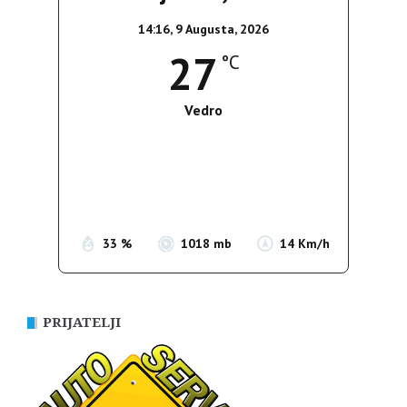
14:16,
9 Augusta, 2026
27
°C
Vedro
Wind Gust:
9 Km/h
Clouds:
0%
Sunrise:
05:38
Sunset:
19:52
33 %
1018 mb
14 Km/h
PRIJATELJI