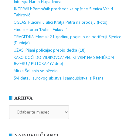
Intervju: Harun Hajradinovi
INTERVJU: Pomoćnik predsednika opštine Sjenica Vahid
Tahirović
OGLAS: Placevi u ulici Kralja Petra na prodaju (Foto)
Etno restoran "Dolina Vukova"
TRAGEDIJA: Momak 21 godinu, poginuo na periferiji Sjenice
(Dubinje)
UŽAS: Pijani policajac prebio dečka (18)
KAKO DOĆI DO VIDIKOVCA "VELIKI VRH" NA SJENIČKOM
JEZERU / PUTOKAZ (Video)
Mirza Šoljanin se oženio
Svi detalji surovog ubistva i samoubistva iz Rasna
ARHIVA
ARHIVA
NAJNOVIJI ČLANCI