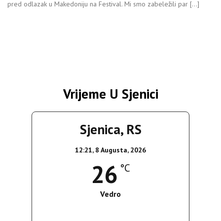
pred odlazak u Makedoniju na Festival. Mi smo zabeležili par […]
Vrijeme U Sjenici
Sjenica, RS
12:21,
8 Augusta, 2026
26
°C
Vedro
Wind Gust:
17 Km/h
Clouds:
0%