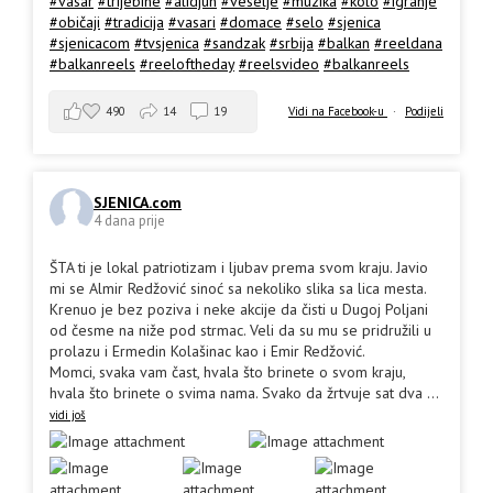
#vasar
#trijebine
#alidjun
#veselje
#muzika
#kolo
#igranje
#običaji
#tradicija
#vasari
#domace
#selo
#sjenica
#sjenicacom
#tvsjenica
#sandzak
#srbija
#balkan
#reeldana
#balkanreels
#reeloftheday
#reelsvideo
#balkanreels
490
14
19
Vidi na Facebook-u
·
Podijeli
SJENICA.com
4 dana prije
ŠTA ti je lokal patriotizam i ljubav prema svom kraju. Javio
mi se Almir Redžović sinoć sa nekoliko slika sa lica mesta.
Krenuo je bez poziva i neke akcije da čisti u Dugoj Poljani
od česme na niže pod strmac. Veli da su mu se pridružili u
prolazu i Ermedin Kolašinac kao i Emir Redžović.
Momci, svaka vam čast, hvala što brinete o svom kraju,
hvala što brinete o svima nama. Svako da žrtvuje sat dva
...
vidi još