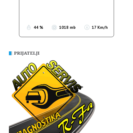
Sunrise:
05:37
Sunset:
19:54
44 %
1018 mb
17 Km/h
PRIJATELJI