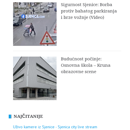
Sigurnost Sjenice: Borba
protiv bahatog parkiranja
i brze vožnje (Video)
Budućnost počinje:
Osnovna škola – Kruna
obrazovne scene
NAJČITANIJE
Uživo kamere iz Sjenice - Sjenica city live stream