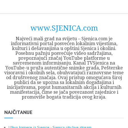
Skip
Opština
JEZERO
FORUM
Početna
Istorija
Privreda
Kultura
Geografija
O
REGIONALNI
ZMAJEVAC
TV
TV
OGLASI
Kontakt
to
Sjenica
Opštine
tvrđavi
CENTAR
iz
SJENICA
content
Sjenica
Sandžaka
www.SJENICA.com
Najveći mali grad na svijetu – Sjenica.com je
informativni portal posvećen lokalnim vijestima,
kulturi i dešavanjima u opštini Sjenica i okolini.
Posebnu pažnju posvećuje video sadržajima,
prepoznajući značaj YouTube platforme u
savremenom informisanju. Kanal TVSjenica na
YouTube-u pruža autentične snimke grada, Pešterske
visoravni i okolnih sela, obuhvatajući raznovrsne teme
od društvenog značaja. Ovaj pristup omogućava široj
publici da se upozna sa lokalnim događajima i
inicijativama, poput humanitarnih akcija i kulturnih
manifestacija, čime se jača povezanost zajednice i
promoviše bogata tradicija ovog kraja.
NAJČITANIJE
Uživo kamere iz Sjenice - Sjenica city live stream