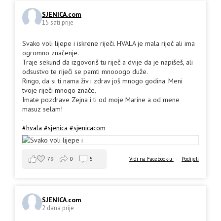
SJENICA.com
15 sati prije
Svako voli lijepe i iskrene riječi. HVALA je mala riječ ali ima
ogromno značenje.
Traje sekund da izgovoriš tu riječ a dvije da je napišeš, ali
odsustvo te riječi se pamti mnooogo duže.
Ringo, da si ti nama živ i zdrav još mnogo godina. Meni
tvoje riječi mnogo znače.
Imate pozdrave Zejna i ti od moje Marine a od mene
masuz selam!
.
#hvala
#sjenica
#sjenicacom
79
0
5
Vidi na Facebook-u
·
Podijeli
SJENICA.com
2 dana prije