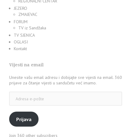
REGIONALNI CENTAR
JEZERO
ZMAJEVAC
FORUM
TV iz Sandžaka
TV SJENICA
OGLASI
Kontakt
Vijesti na email
Unesite vašu email adresu i dobijajte sve vijesti na email. 360
prijave za čitanje vijesti u sandučetu već imamo.
Adresa
e-
pošte
Prijava
Join 360 other subscribers