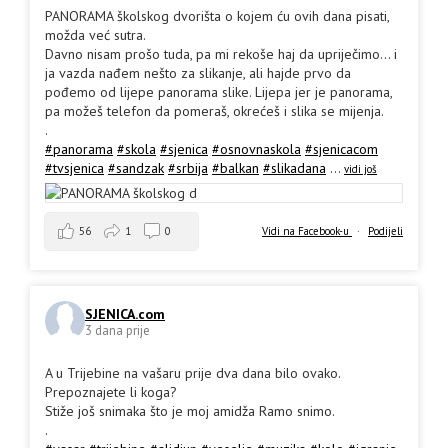
PANORAMA školskog dvorišta o kojem ću ovih dana pisati,
možda već sutra.
Davno nisam prošo tuda, pa mi rekoše haj da upriječimo... i
ja vazda nađem nešto za slikanje, ali hajde prvo da
pođemo od lijepe panorama slike. Lijepa jer je panorama,
pa možeš telefon da pomeraš, okrećeš i slika se mijenja.
.
#panorama
#skola
#sjenica
#osnovnaskola
#sjenicacom
#tvsjenica
#sandzak
#srbija
#balkan
#slikadana
...
vidi još
56
1
0
Vidi na Facebook-u
·
Podijeli
SJENICA.com
3 dana prije
A u Trijebine na vašaru prije dva dana bilo ovako.
Prepoznajete li koga?
Stiže još snimaka što je moj amidža Ramo snimo.
.