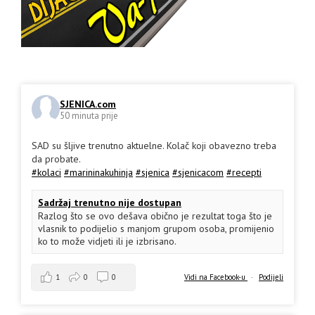
SJENICA.com
50 minuta prije
SAD su šljive trenutno aktuelne. Kolač koji obavezno treba
da probate.
#kolaci
#marininakuhinja
#sjenica
#sjenicacom
#recepti
Sadržaj trenutno nije dostupan
Razlog što se ovo dešava obično je rezultat toga što je
vlasnik to podijelio s manjom grupom osoba, promijenio
ko to može vidjeti ili je izbrisano.
1
0
0
Vidi na Facebook-u
·
Podijeli