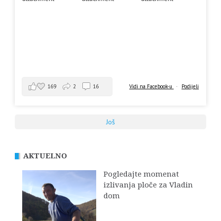
169
2
16
Vidi na Facebook-u
·
Podijeli
Još
AKTUELNO
Pogledajte momenat
izlivanja ploče za Vladin
dom