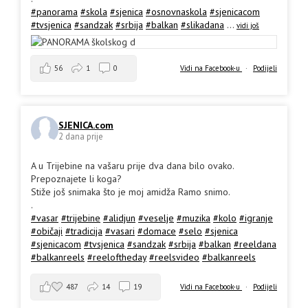
#panorama
#skola
#sjenica
#osnovnaskola
#sjenicacom
#tvsjenica
#sandzak
#srbija
#balkan
#slikadana
...
vidi još
56
1
0
Vidi na Facebook-u
·
Podijeli
SJENICA.com
2 dana prije
A u Trijebine na vašaru prije dva dana bilo ovako.
Prepoznajete li koga?
Stiže još snimaka što je moj amidža Ramo snimo.
.
#vasar
#trijebine
#alidjun
#veselje
#muzika
#kolo
#igranje
#običaji
#tradicija
#vasari
#domace
#selo
#sjenica
#sjenicacom
#tvsjenica
#sandzak
#srbija
#balkan
#reeldana
#balkanreels
#reeloftheday
#reelsvideo
#balkanreels
487
14
19
Vidi na Facebook-u
·
Podijeli