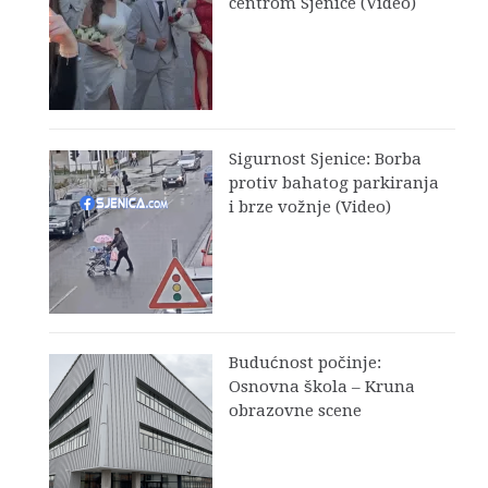
centrom Sjenice (Video)
Sigurnost Sjenice: Borba
protiv bahatog parkiranja
i brze vožnje (Video)
Budućnost počinje:
Osnovna škola – Kruna
obrazovne scene