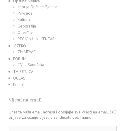
Opština Sjenica
Istorija Opštine Sjenica
Privreda
Kultura
Geografija
O tvrđavi
REGIONALNI CENTAR
JEZERO
ZMAJEVAC
FORUM
TV iz Sandžaka
TV SJENICA
OGLASI
Kontakt
Vijesti na email
Unesite vašu email adresu i dobijajte sve vijesti na email. 360
prijave za čitanje vijesti u sandučetu već imamo.
Adresa