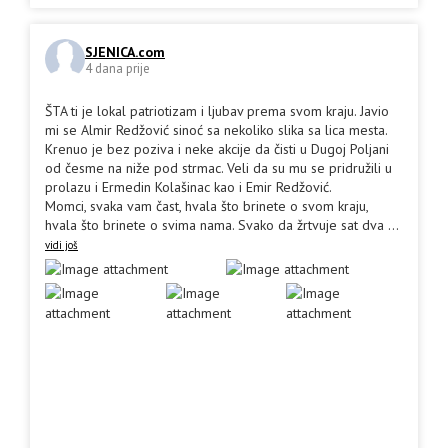
SJENICA.com
4 dana prije
ŠTA ti je lokal patriotizam i ljubav prema svom kraju. Javio
mi se Almir Redžović sinoć sa nekoliko slika sa lica mesta.
Krenuo je bez poziva i neke akcije da čisti u Dugoj Poljani
od česme na niže pod strmac. Veli da su mu se pridružili u
prolazu i Ermedin Kolašinac kao i Emir Redžović.
Momci, svaka vam čast, hvala što brinete o svom kraju,
hvala što brinete o svima nama. Svako da žrtvuje sat dva
...
vidi još