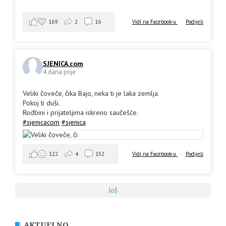
169
2
16
Vidi na Facebook-u
·
Podijeli
SJENICA.com
4 dana prije
Veliki čoveče, čika Bajo, neka ti je laka zemlja.
Pokoj ti duši.
Rodbini i prijateljima iskreno saučešće.
#sjenicacom
#sjenica
Vidi na Facebook-u
·
Podijeli
122
4
152
Još
AKTUELNO