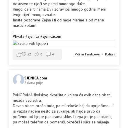
odsustvo te riječi se pamti mnooogo duže.
Ringo, da si ti nama živ i zdrav još mnogo godina. Meni
tvoje riječi mnogo znače.
Imate pozdrave Zejna i ti od moje Marine a od mene
masuz selam!
.
#hvala
#sjenica
#sjenicacom
52
0
4
Vidi na Facebook-u
·
Podijeli
SJENICA.com
2 dana prije
PANORAMA školskog dvorišta o kojem ću ovih dana pisati,
možda već sutra.
Davno nisam prošo tuda, pa mi rekoše haj da upriječimo... i
ja vazda nađem nešto za slikanje, ali hajde prvo da
pođemo od lijepe panorama slike. Lijepa jer je panorama,
pa možeš telefon da pomeraš, okrećeš i slika se mijenja.
.