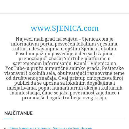
Skip
Opština
JEZERO
FORUM
Početna
Istorija
Privreda
Kultura
Geografija
O
REGIONALNI
ZMAJEVAC
TV
TV
OGLASI
Kontakt
to
Sjenica
Opštine
tvrđavi
CENTAR
iz
SJENICA
content
Sjenica
Sandžaka
www.SJENICA.com
Najveći mali grad na svijetu – Sjenica.com je
informativni portal posvećen lokalnim vijestima,
kulturi i dešavanjima u opštini Sjenica i okolini.
Posebnu pažnju posvećuje video sadržajima,
prepoznajući značaj YouTube platforme u
savremenom informisanju. Kanal TVSjenica na
YouTube-u pruža autentične snimke grada, Pešterske
visoravni i okolnih sela, obuhvatajući raznovrsne teme
od društvenog značaja. Ovaj pristup omogućava široj
publici da se upozna sa lokalnim događajima i
inicijativama, poput humanitarnih akcija i kulturnih
manifestacija, čime se jača povezanost zajednice i
promoviše bogata tradicija ovog kraja.
NAJČITANIJE
Uživo kamere iz Sjenice - Sjenica city live stream