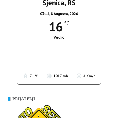
Sjenica, RS
03:14,
8 Augusta, 2026
16
°C
Vedro
Wind Gust:
4 Km/h
Clouds:
0%
Sunrise:
05:37
Sunset:
19:54
71 %
1017 mb
4 Km/h
PRIJATELJI