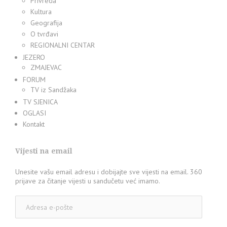
Privreda
Kultura
Geografija
O tvrđavi
REGIONALNI CENTAR
JEZERO
ZMAJEVAC
FORUM
TV iz Sandžaka
TV SJENICA
OGLASI
Kontakt
Vijesti na email
Unesite vašu email adresu i dobijajte sve vijesti na email. 360
prijave za čitanje vijesti u sandučetu već imamo.
Adresa
e-
pošte