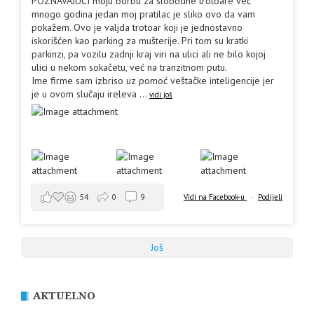
POZNAVAJUĆI moju borbu za slobodne trotoare već
mnogo godina jedan moj pratilac je sliko ovo da vam
pokažem. Ovo je valjda trotoar koji je jednostavno
iskorišćen kao parking za mušterije. Pri tom su kratki
parkinzi, pa vozilu zadnji kraj viri na ulici ali ne bilo kojoj
ulici u nekom sokačetu, već na tranzitnom putu.
Ime firme sam izbriso uz pomoć veštačke inteligencije jer
je u ovom slučaju ireleva
...
vidi još
Vidi na Facebook-u
·
Podijeli
54
0
9
Još
AKTUELNO