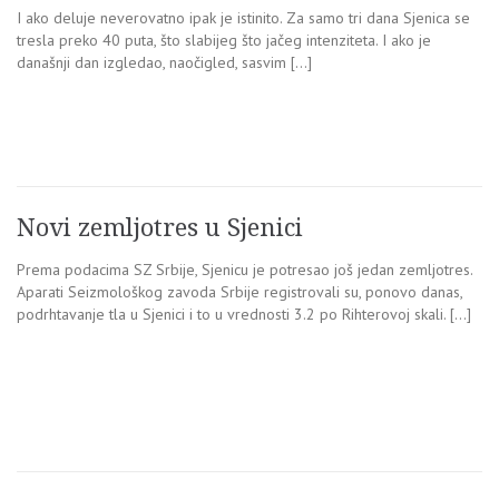
I ako deluje neverovatno ipak je istinito. Za samo tri dana Sjenica se
tresla preko 40 puta, što slabijeg što jačeg intenziteta. I ako je
današnji dan izgledao, naočigled, sasvim […]
Novi zemljotres u Sjenici
Prema podacima SZ Srbije, Sjenicu je potresao još jedan zemljotres.
Aparati Seizmološkog zavoda Srbije registrovali su, ponovo danas,
podrhtavanje tla u Sjenici i to u vrednosti 3.2 po Rihterovoj skali. […]