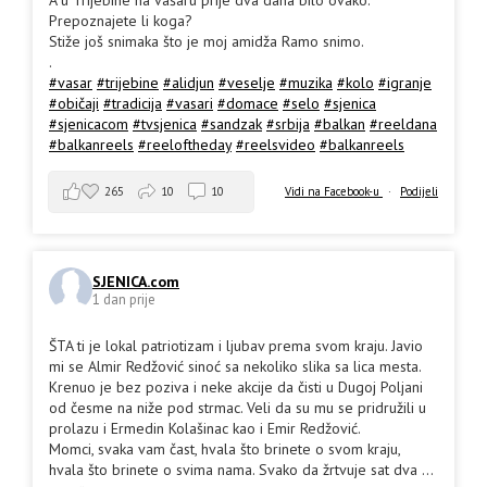
Prepoznajete li koga?
Stiže još snimaka što je moj amidža Ramo snimo.
.
#vasar
#trijebine
#alidjun
#veselje
#muzika
#kolo
#igranje
#običaji
#tradicija
#vasari
#domace
#selo
#sjenica
#sjenicacom
#tvsjenica
#sandzak
#srbija
#balkan
#reeldana
#balkanreels
#reeloftheday
#reelsvideo
#balkanreels
265
10
10
Vidi na Facebook-u
·
Podijeli
SJENICA.com
1 dan prije
ŠTA ti je lokal patriotizam i ljubav prema svom kraju. Javio
mi se Almir Redžović sinoć sa nekoliko slika sa lica mesta.
Krenuo je bez poziva i neke akcije da čisti u Dugoj Poljani
od česme na niže pod strmac. Veli da su mu se pridružili u
prolazu i Ermedin Kolašinac kao i Emir Redžović.
Momci, svaka vam čast, hvala što brinete o svom kraju,
hvala što brinete o svima nama. Svako da žrtvuje sat dva
...