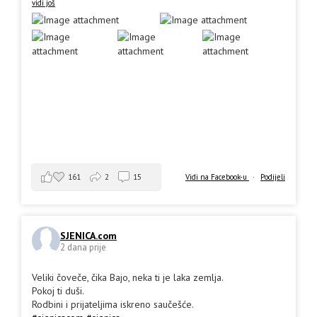
vidi još
161
2
15
Vidi na Facebook-u
·
Podijeli
SJENICA.com
2 dana prije
Veliki čoveče, čika Bajo, neka ti je laka zemlja.
Pokoj ti duši.
Rodbini i prijateljima iskreno saučešće.