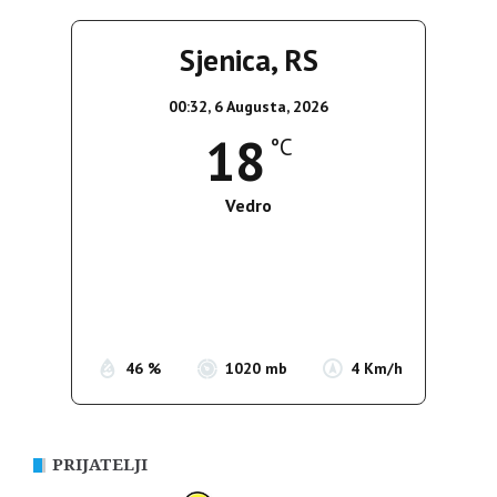
Sjenica, RS
00:32,
6 Augusta, 2026
18
°C
Vedro
Wind Gust:
4 Km/h
Clouds:
0%
Sunrise:
05:35
Sunset:
19:56
46 %
1020 mb
4 Km/h
PRIJATELJI