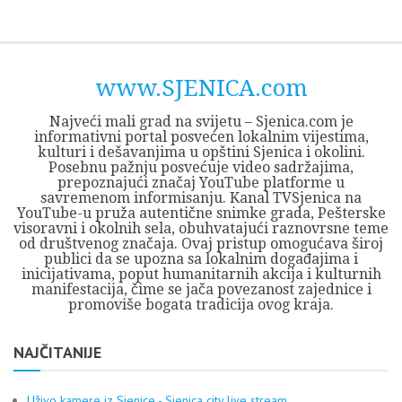
Skip
Opština
JEZERO
FORUM
Početna
Istorija
Privreda
Kultura
Geografija
O
REGIONALNI
ZMAJEVAC
TV
TV
OGLASI
Kontakt
to
Sjenica
Opštine
tvrđavi
CENTAR
iz
SJENICA
content
Sjenica
Sandžaka
www.SJENICA.com
Najveći mali grad na svijetu – Sjenica.com je
informativni portal posvećen lokalnim vijestima,
kulturi i dešavanjima u opštini Sjenica i okolini.
Posebnu pažnju posvećuje video sadržajima,
prepoznajući značaj YouTube platforme u
savremenom informisanju. Kanal TVSjenica na
YouTube-u pruža autentične snimke grada, Pešterske
visoravni i okolnih sela, obuhvatajući raznovrsne teme
od društvenog značaja. Ovaj pristup omogućava široj
publici da se upozna sa lokalnim događajima i
inicijativama, poput humanitarnih akcija i kulturnih
manifestacija, čime se jača povezanost zajednice i
promoviše bogata tradicija ovog kraja.
NAJČITANIJE
Uživo kamere iz Sjenice - Sjenica city live stream