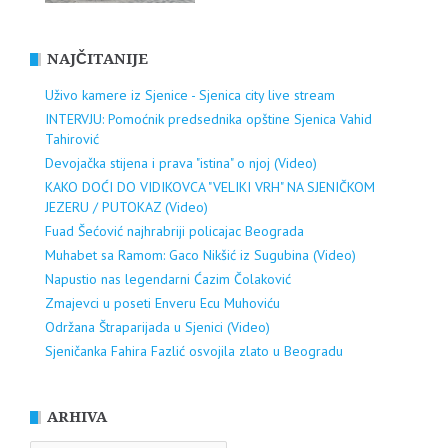
NAJČITANIJE
Uživo kamere iz Sjenice - Sjenica city live stream
INTERVJU: Pomoćnik predsednika opštine Sjenica Vahid
Tahirović
Devojačka stijena i prava "istina" o njoj (Video)
KAKO DOĆI DO VIDIKOVCA "VELIKI VRH" NA SJENIČKOM
JEZERU / PUTOKAZ (Video)
Fuad Šećović najhrabriji policajac Beograda
Muhabet sa Ramom: Gaco Nikšić iz Sugubina (Video)
Napustio nas legendarni Ćazim Čolaković
Zmajevci u poseti Enveru Ecu Muhoviću
Održana Štraparijada u Sjenici (Video)
Sjeničanka Fahira Fazlić osvojila zlato u Beogradu
ARHIVA