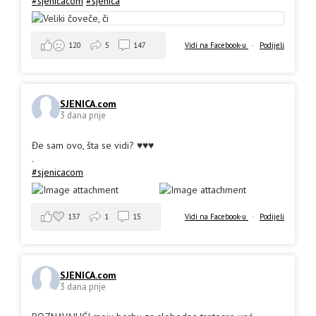
#sjenicacom
#sjenica
Vidi na Facebook-u
·
Podijeli
120
5
147
SJENICA.com
3 dana prije
Đe sam ovo, šta se vidi? ♥️♥️♥️
.
#sjenicacom
137
1
15
Vidi na Facebook-u
·
Podijeli
SJENICA.com
3 dana prije