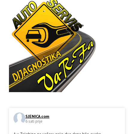
SJENICA.com
6 sati prije
A u Trijebine na vašaru prije dva dana bilo ovako.