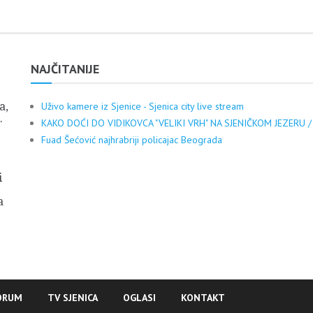
NAJČITANIJE
a,
Uživo kamere iz Sjenice - Sjenica city live stream
.
KAKO DOĆI DO VIDIKOVCA "VELIKI VRH" NA SJENIČKOM JEZERU /
Fuad Šećović najhrabriji policajac Beograda
i
a
ORUM
TV SJENICA
OGLASI
KONTAKT