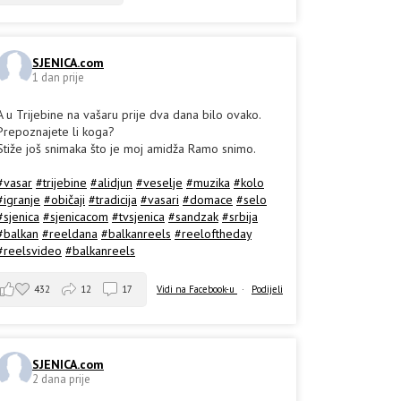
SJENICA.com
1 dan prije
A u Trijebine na vašaru prije dva dana bilo ovako.
Prepoznajete li koga?
Stiže još snimaka što je moj amidža Ramo snimo.
#vasar
#trijebine
#alidjun
#veselje
#muzika
#kolo
#igranje
#običaji
#tradicija
#vasari
#domace
#selo
#sjenica
#sjenicacom
#tvsjenica
#sandzak
#srbija
#balkan
#reeldana
#balkanreels
#reeloftheday
#reelsvideo
#balkanreels
432
12
17
Vidi na Facebook-u
·
Podijeli
SJENICA.com
2 dana prije