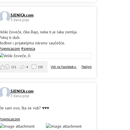
SJENICA.com
3 dana prije
Veliki čoveče, čika Bajo, neka ti je laka zemlja.
Pokoj ti duši.
Rodbini i prijateljima iskreno saučešće.
#sjenicacom
#sjenica
Vidi na Facebook-u
·
Podijeli
121
4
150
SJENICA.com
3 dana prije
Đe sam ovo, šta se vidi? ♥️♥️♥️
#sjenicacom