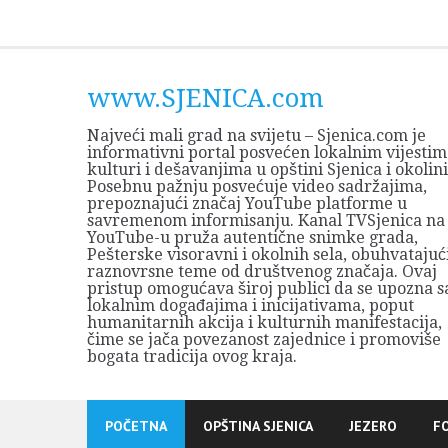
Skip
to
content
www.SJENICA.com
Najveći mali grad na svijetu – Sjenica.com je
informativni portal posvećen lokalnim vijestim
kulturi i dešavanjima u opštini Sjenica i okolini
Posebnu pažnju posvećuje video sadržajima,
prepoznajući značaj YouTube platforme u
savremenom informisanju. Kanal TVSjenica na
YouTube-u pruža autentične snimke grada,
Pešterske visoravni i okolnih sela, obuhvatajuć
raznovrsne teme od društvenog značaja. Ovaj
pristup omogućava široj publici da se upozna s
lokalnim događajima i inicijativama, poput
humanitarnih akcija i kulturnih manifestacija,
čime se jača povezanost zajednice i promoviše
bogata tradicija ovog kraja.
POČETNA
OPŠTINA SJENICA
JEZERO
F