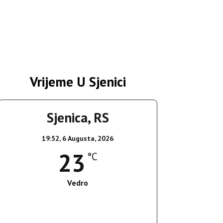
Vrijeme U Sjenici
Sjenica, RS
19:52,
6 Augusta, 2026
23
°C
Vedro
Wind Gust:
8 Km/h
Clouds:
5%
Sunrise:
05:35