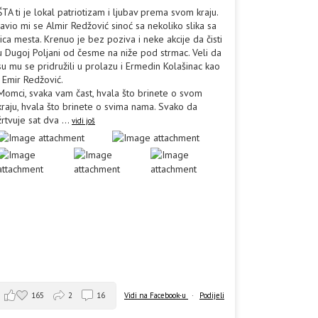
ŠTA ti je lokal patriotizam i ljubav prema svom kraju.
Javio mi se Almir Redžović sinoć sa nekoliko slika sa
lica mesta. Krenuo je bez poziva i neke akcije da čisti
u Dugoj Poljani od česme na niže pod strmac. Veli da
su mu se pridružili u prolazu i Ermedin Kolašinac kao
i Emir Redžović.
Momci, svaka vam čast, hvala što brinete o svom
kraju, hvala što brinete o svima nama. Svako da
žrtvuje sat dva
...
vidi još
165
2
16
Vidi na Facebook-u
·
Podijeli