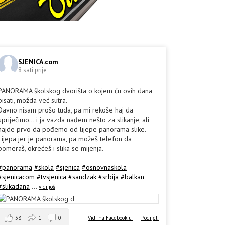
SJENICA.com
8 sati prije
PANORAMA školskog dvorišta o kojem ću ovih dana
pisati, možda već sutra.
Davno nisam prošo tuda, pa mi rekoše haj da
upriječimo... i ja vazda nađem nešto za slikanje, ali
hajde prvo da pođemo od lijepe panorama slike.
Lijepa jer je panorama, pa možeš telefon da
pomeraš, okrećeš i slika se mijenja.
#panorama
#skola
#sjenica
#osnovnaskola
#sjenicacom
#tvsjenica
#sandzak
#srbija
#balkan
#slikadana
...
vidi još
38
1
0
Vidi na Facebook-u
·
Podijeli