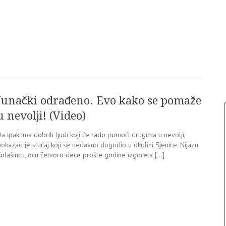
Junački odrađeno. Evo kako se pomaže
u nevolji! (Video)
a ipak ima dobrih ljudi koji će rado pomoći drugima u nevolji,
okazao je slučaj koji se nedavno dogodio u okolini Sjenice. Nijazu
Kolašincu, ocu četvoro dece prošle godine izgorela […]