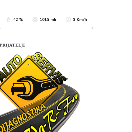
Sunset:
19:56
42 %
1015 mb
8 Km/h
PRIJATELJI