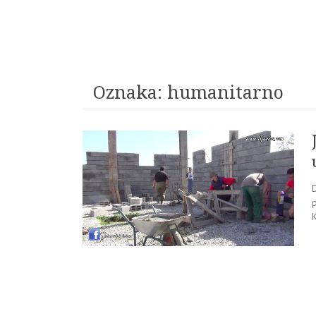
Oznaka:
humanitarno
D
p