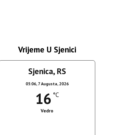
Vrijeme U Sjenici
Sjenica, RS
05:06,
7 Augusta, 2026
16
°C
Vedro
Wind Gust:
3 Km/h
Clouds:
8%
Sunrise:
05:36