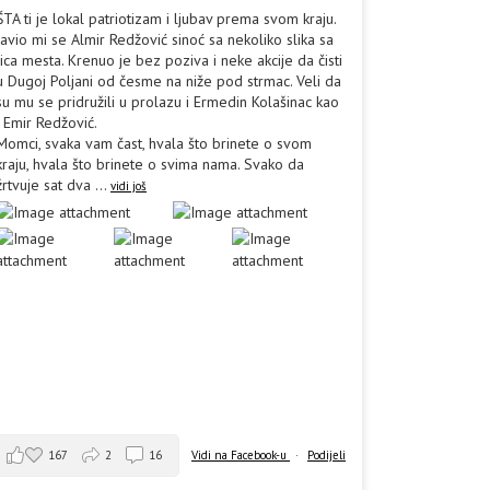
ŠTA ti je lokal patriotizam i ljubav prema svom kraju.
Javio mi se Almir Redžović sinoć sa nekoliko slika sa
lica mesta. Krenuo je bez poziva i neke akcije da čisti
u Dugoj Poljani od česme na niže pod strmac. Veli da
su mu se pridružili u prolazu i Ermedin Kolašinac kao
i Emir Redžović.
Momci, svaka vam čast, hvala što brinete o svom
kraju, hvala što brinete o svima nama. Svako da
žrtvuje sat dva
...
vidi još
167
2
16
Vidi na Facebook-u
·
Podijeli