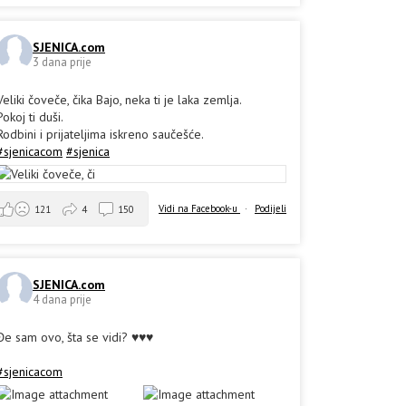
SJENICA.com
3 dana prije
Veliki čoveče, čika Bajo, neka ti je laka zemlja.
Pokoj ti duši.
Rodbini i prijateljima iskreno saučešće.
#sjenicacom
#sjenica
Vidi na Facebook-u
·
Podijeli
121
4
150
SJENICA.com
4 dana prije
Đe sam ovo, šta se vidi? ♥️♥️♥️
#sjenicacom