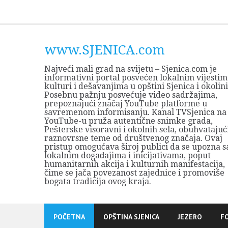
Skip
to
content
www.SJENICA.com
Najveći mali grad na svijetu – Sjenica.com je
informativni portal posvećen lokalnim vijestim
kulturi i dešavanjima u opštini Sjenica i okolini
Posebnu pažnju posvećuje video sadržajima,
prepoznajući značaj YouTube platforme u
savremenom informisanju. Kanal TVSjenica na
YouTube-u pruža autentične snimke grada,
Pešterske visoravni i okolnih sela, obuhvatajuć
raznovrsne teme od društvenog značaja. Ovaj
pristup omogućava široj publici da se upozna s
lokalnim događajima i inicijativama, poput
humanitarnih akcija i kulturnih manifestacija,
čime se jača povezanost zajednice i promoviše
bogata tradicija ovog kraja.
POČETNA
OPŠTINA SJENICA
JEZERO
F