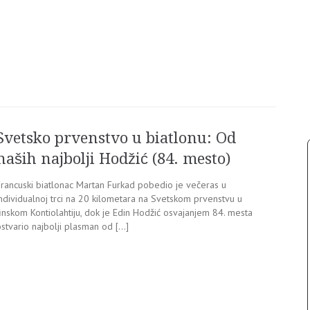
Svetsko prvenstvo u biatlonu: Od
naših najbolji Hodžić (84. mesto)
Francuski biatlonac Martan Furkad pobedio je večeras u
individualnoj trci na 20 kilometara na Svetskom prvenstvu u
inskom Kontiolahtiju, dok je Edin Hodžić osvajanjem 84. mesta
stvario najbolji plasman od […]