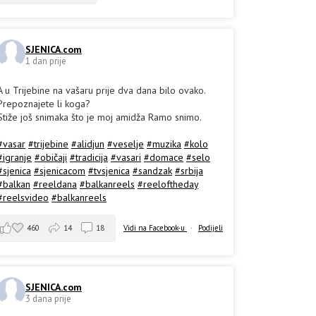
SJENICA.com
1 dan prije
A u Trijebine na vašaru prije dva dana bilo ovako.
Prepoznajete li koga?
Stiže još snimaka što je moj amidža Ramo snimo.
#vasar
#trijebine
#alidjun
#veselje
#muzika
#kolo
#igranje
#običaji
#tradicija
#vasari
#domace
#selo
#sjenica
#sjenicacom
#tvsjenica
#sandzak
#srbija
#balkan
#reeldana
#balkanreels
#reeloftheday
#reelsvideo
#balkanreels
460
14
18
Vidi na Facebook-u
·
Podijeli
SJENICA.com
3 dana prije