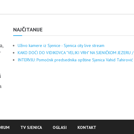
NAJČITANIJE
a,
Uživo kamere iz Sjenice - Sjenica city live stream
.
KAKO DOĆI DO VIDIKOVCA "VELIKI VRH" NA SJENIČKOM JEZERU /
INTERVJU: Pomoćnik predsednika opštine Sjenica Vahid Tahirović
i
a
ORUM
TV SJENICA
OGLASI
KONTAKT