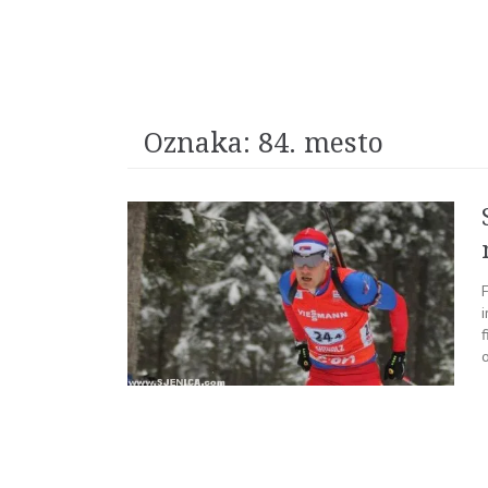
Oznaka:
84. mesto
f
o