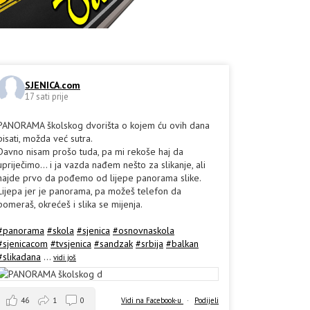
SJENICA.com
17 sati prije
PANORAMA školskog dvorišta o kojem ću ovih dana
pisati, možda već sutra.
Davno nisam prošo tuda, pa mi rekoše haj da
upriječimo... i ja vazda nađem nešto za slikanje, ali
hajde prvo da pođemo od lijepe panorama slike.
Lijepa jer je panorama, pa možeš telefon da
pomeraš, okrećeš i slika se mijenja.
#panorama
#skola
#sjenica
#osnovnaskola
#sjenicacom
#tvsjenica
#sandzak
#srbija
#balkan
#slikadana
...
vidi još
46
1
0
Vidi na Facebook-u
·
Podijeli