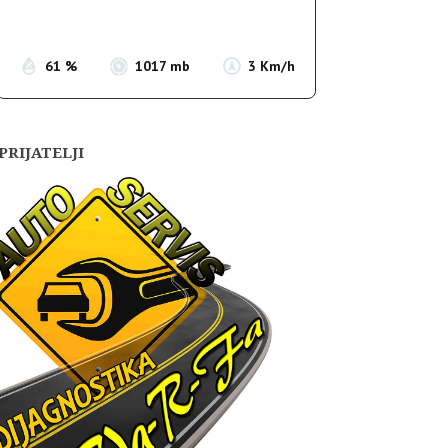
Sunset:
19:55
61 %
1017 mb
3 Km/h
PRIJATELJI