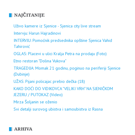
NAJČITANIJE
Uživo kamere iz Sjenice - Sjenica city live stream
Intervju: Harun Hajradinovi
INTERVJU: Pomoćnik predsednika opštine Sjenica Vahid
Tahirović
OGLAS: Placevi u ulici Kralja Petra na prodaju (Foto)
Etno restoran "Dolina Vukova"
TRAGEDIJA: Momak 21 godinu, poginuo na periferiji Sjenice
(Dubinje)
UŽAS: Pijani policajac prebio dečka (18)
KAKO DOĆI DO VIDIKOVCA "VELIKI VRH" NA SJENIČKOM
JEZERU / PUTOKAZ (Video)
Mirza Šoljanin se oženio
Svi detalji surovog ubistva i samoubistva iz Rasna
ARHIVA