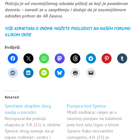
Policija je od osumnjičenog oduzela pištolj za koji je posedovao
dozvolu – navodi se u saopštenju i dodaje da je osumnjičenom
određen pritvor do 48 časova.
VIŠE KOMETARA O OVOME MOŽETE POGLEDATI NA NAŠEM FORUMU
KLIKOM OVDE
Podijeli:
Related
Sjeničanin uhapšen zbog
Pucnjava kod Sjenice
nasilja u porodici
Mlađi muškarac ranjen je u
Novopazarska policija
sinoćnoj pucnjavi na lokalnom
uhapsila je S.R. (21) iz okoline
putu kod sela Ugao u blizini
Sjenice zbog sumnje da je
Sjenice. Kako nezvanično
napao roditelje i sestru i
saznajemo, A.H. (25) je