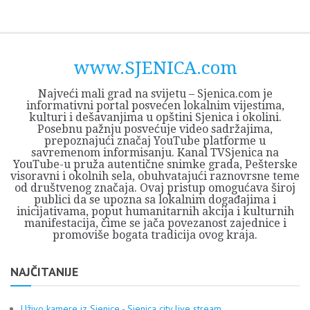
Skip
Opština
JEZERO
FORUM
Početna
Istorija
Privreda
Kultura
Geografija
O
REGIONALNI
ZMAJEVAC
TV
TV
OGLASI
Kontakt
to
Sjenica
Opštine
tvrđavi
CENTAR
iz
SJENICA
content
Sjenica
Sandžaka
www.SJENICA.com
Najveći mali grad na svijetu – Sjenica.com je
informativni portal posvećen lokalnim vijestima,
kulturi i dešavanjima u opštini Sjenica i okolini.
Posebnu pažnju posvećuje video sadržajima,
prepoznajući značaj YouTube platforme u
savremenom informisanju. Kanal TVSjenica na
YouTube-u pruža autentične snimke grada, Pešterske
visoravni i okolnih sela, obuhvatajući raznovrsne teme
od društvenog značaja. Ovaj pristup omogućava široj
publici da se upozna sa lokalnim događajima i
inicijativama, poput humanitarnih akcija i kulturnih
manifestacija, čime se jača povezanost zajednice i
promoviše bogata tradicija ovog kraja.
NAJČITANIJE
Uživo kamere iz Sjenice - Sjenica city live stream