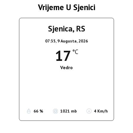
Vrijeme U Sjenici
Sjenica, RS
07:35,
9 Augusta, 2026
17
°C
Vedro
Wind Gust:
5 Km/h
Clouds:
8%
Sunrise:
05:38
Sunset:
19:52
66 %
1021 mb
4 Km/h