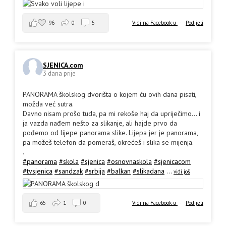
96
0
5
Vidi na Facebook-u
·
Podijeli
SJENICA.com
3 dana prije
PANORAMA školskog dvorišta o kojem ću ovih dana pisati,
možda već sutra.
Davno nisam prošo tuda, pa mi rekoše haj da upriječimo... i
ja vazda nađem nešto za slikanje, ali hajde prvo da
pođemo od lijepe panorama slike. Lijepa jer je panorama,
pa možeš telefon da pomeraš, okrećeš i slika se mijenja.
.
#panorama
#skola
#sjenica
#osnovnaskola
#sjenicacom
#tvsjenica
#sandzak
#srbija
#balkan
#slikadana
...
vidi još
65
1
0
Vidi na Facebook-u
·
Podijeli