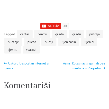
Tagged
centar
centru
grada
gradu
pistolja
pucanje
pucao
pucnji
Sjeničanin
Sjenici
sjenicu
svatovi
Navigacija
Uskoro besplatan internet u
Asmir Kolašinac sjajan ali bez
Sjenici
medalje u Zagrebu
članaka
Komentariši