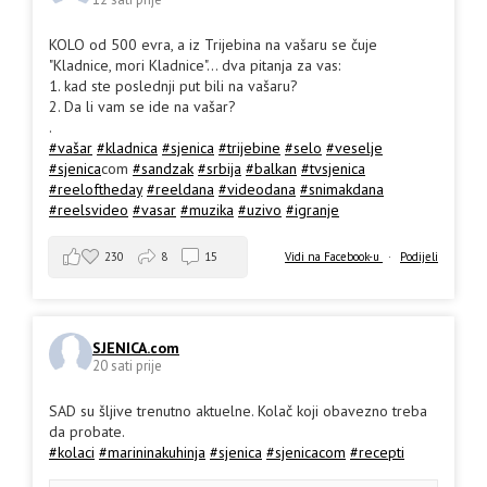
KOLO od 500 evra, a iz Trijebina na vašaru se čuje
"Kladnice, mori Kladnice"... dva pitanja za vas:
1. kad ste poslednji put bili na vašaru?
2. Da li vam se ide na vašar?
.
#vašar
#kladnica
#sjenica
#trijebine
#selo
#veselje
#sjenica
com
#sandzak
#srbija
#balkan
#tvsjenica
#reeloftheday
#reeldana
#videodana
#snimakdana
#reelsvideo
#vasar
#muzika
#uzivo
#igranje
230
8
15
Vidi na Facebook-u
·
Podijeli
SJENICA.com
20 sati prije
SAD su šljive trenutno aktuelne. Kolač koji obavezno treba
da probate.
#kolaci
#marininakuhinja
#sjenica
#sjenicacom
#recepti