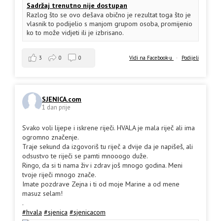
Sadržaj trenutno nije dostupan
Razlog što se ovo dešava obično je rezultat toga što je
vlasnik to podijelio s manjom grupom osoba, promijenio
ko to može vidjeti ili je izbrisano.
3
0
0
Vidi na Facebook-u
·
Podijeli
SJENICA.com
1 dan prije
Svako voli lijepe i iskrene riječi. HVALA je mala riječ ali ima
ogromno značenje.
Traje sekund da izgovoriš tu riječ a dvije da je napišeš, ali
odsustvo te riječi se pamti mnooogo duže.
Ringo, da si ti nama živ i zdrav još mnogo godina. Meni
tvoje riječi mnogo znače.
Imate pozdrave Zejna i ti od moje Marine a od mene
masuz selam!
.
#hvala
#sjenica
#sjenicacom