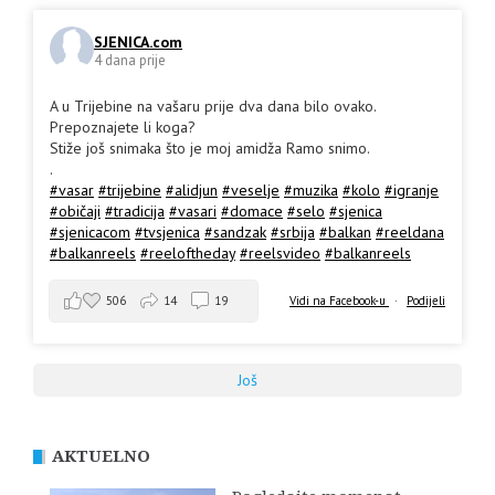
SJENICA.com
4 dana prije
A u Trijebine na vašaru prije dva dana bilo ovako.
Prepoznajete li koga?
Stiže još snimaka što je moj amidža Ramo snimo.
.
#vasar
#trijebine
#alidjun
#veselje
#muzika
#kolo
#igranje
#običaji
#tradicija
#vasari
#domace
#selo
#sjenica
#sjenicacom
#tvsjenica
#sandzak
#srbija
#balkan
#reeldana
#balkanreels
#reeloftheday
#reelsvideo
#balkanreels
506
14
19
Vidi na Facebook-u
·
Podijeli
Još
AKTUELNO