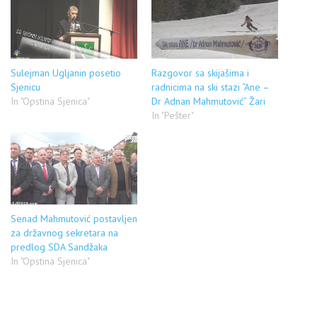
Sulejman Ugljanin posetio
Razgovor sa skijašima i
Sjenicu
radnicima na ski stazi “Ane –
In "Opstina Sjenica"
Dr Adnan Mahmutović” Žari
In "Pešter"
Senad Mahmutović postavljen
za državnog sekretara na
predlog SDA Sandžaka
In "Opstina Sjenica"