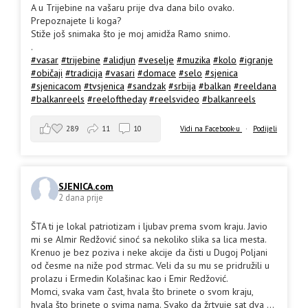
A u Trijebine na vašaru prije dva dana bilo ovako.
Prepoznajete li koga?
Stiže još snimaka što je moj amidža Ramo snimo.
.
#vasar
#trijebine
#alidjun
#veselje
#muzika
#kolo
#igranje
#običaji
#tradicija
#vasari
#domace
#selo
#sjenica
#sjenicacom
#tvsjenica
#sandzak
#srbija
#balkan
#reeldana
#balkanreels
#reeloftheday
#reelsvideo
#balkanreels
289
11
10
Vidi na Facebook-u
·
Podijeli
SJENICA.com
2 dana prije
ŠTA ti je lokal patriotizam i ljubav prema svom kraju. Javio
mi se Almir Redžović sinoć sa nekoliko slika sa lica mesta.
Krenuo je bez poziva i neke akcije da čisti u Dugoj Poljani
od česme na niže pod strmac. Veli da su mu se pridružili u
prolazu i Ermedin Kolašinac kao i Emir Redžović.
Momci, svaka vam čast, hvala što brinete o svom kraju,
hvala što brinete o svima nama. Svako da žrtvuje sat dva
...