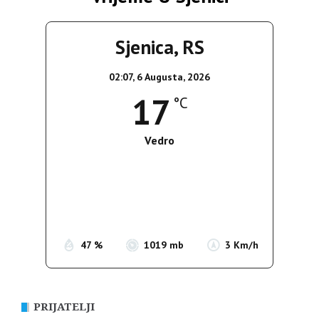
Sjenica, RS
02:07,
6 Augusta, 2026
17
°C
Vedro
Wind Gust:
3 Km/h
Clouds:
0%
Sunrise:
05:35
Sunset:
19:56
47 %
1019 mb
3 Km/h
PRIJATELJI